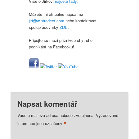
Více o Jirkovi
najdete tady
.
Můžete mi aktuálně napsat na
jiri@wintraders.com
nebo kontaktovat
spolupracovníky
ZDE
.
Připojte se mezi příznivce chytrého
podnikání na Facebooku!
Napsat komentář
Vaše e-mailová adresa nebude zveřejněna.
Vyžadované
*
informace jsou označeny