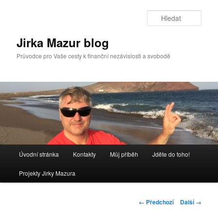
Přejít
k
Hleda
hlavnímu
obsahu
Jirka Mazur blog
webu
Průvodce pro Vaše cesty k finanční nezávislosti a svobodě
Hlavní
Úvodní stránka
Kontakty
Můj příběh
Jděte do toho!
navigační
menu
Projekty Jirky Mazura
Navigace
← Předchozí
Další →
pro