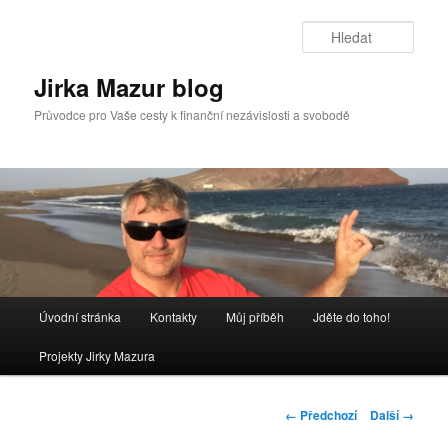
Přejít
k
Hleda
hlavnímu
obsahu
Jirka Mazur blog
webu
Průvodce pro Vaše cesty k finanční nezávislosti a svobodě
Hlavní
Úvodní stránka
Kontakty
Můj příběh
Jděte do toho!
navigační
menu
Projekty Jirky Mazura
Navigace
← Předchozí
Další →
pro