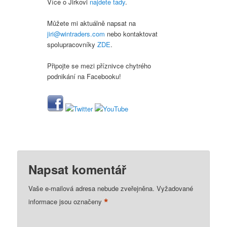
Více o Jirkovi
najdete tady
.
Můžete mi aktuálně napsat na
jiri@wintraders.com
nebo kontaktovat
spolupracovníky
ZDE
.
Připojte se mezi příznivce chytrého
podnikání na Facebooku!
Napsat komentář
Vaše e-mailová adresa nebude zveřejněna.
Vyžadované
*
informace jsou označeny