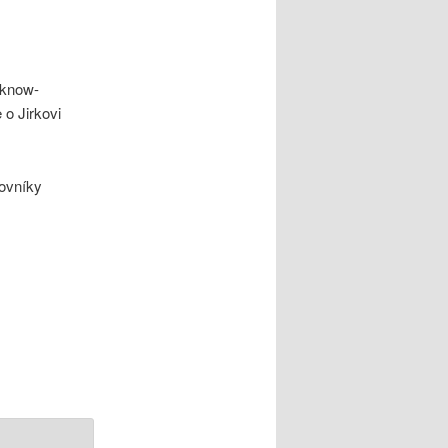
 know-
e o Jirkovi
ovníky