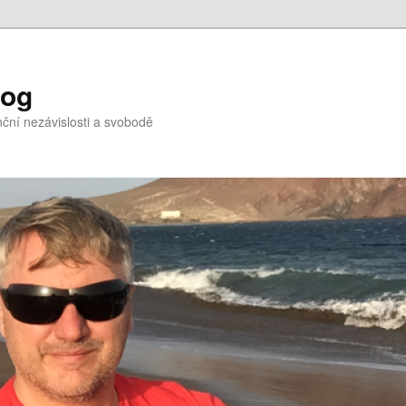
log
nční nezávislosti a svobodě