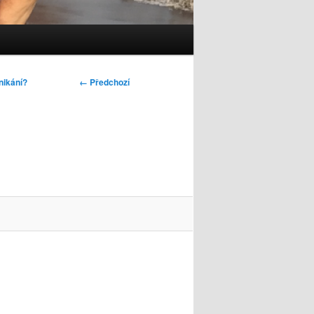
Navigace
← Předchozí
nikání?
pro
obrázky