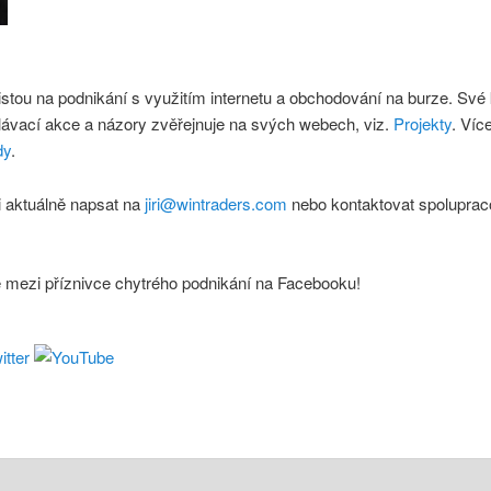
istou na podnikání s využitím internetu a obchodování na burze. Své
lávací akce a názory zvěřejnuje na svých webech, viz.
Projekty
. Víc
dy
.
 aktuálně napsat na
jiri@wintraders.com
nebo kontaktovat spoluprac
e mezi příznivce chytrého podnikání na Facebooku!