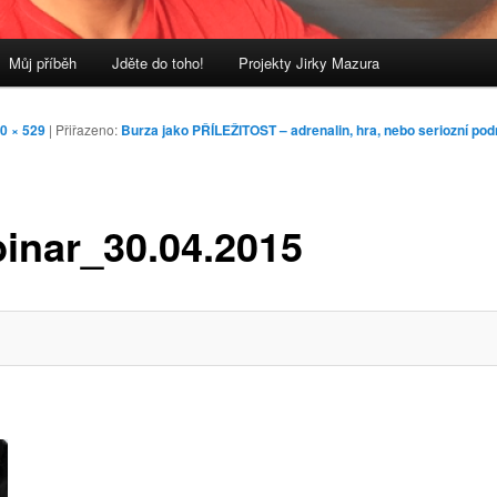
Můj příběh
Jděte do toho!
Projekty Jirky Mazura
0 × 529
| Přiřazeno:
Burza jako PŘÍLEŽITOST – adrenalin, hra, nebo seriozní pod
inar_30.04.2015