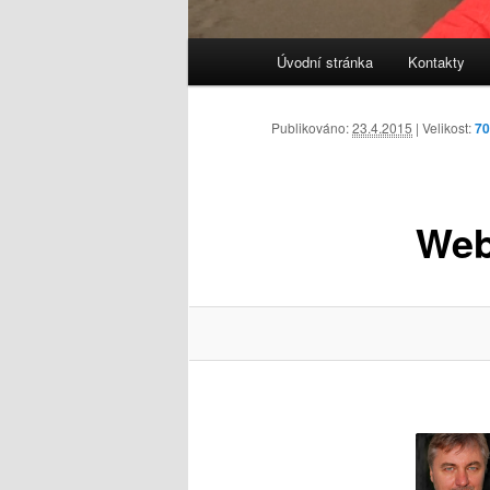
Hlavní
Úvodní stránka
Kontakty
navigační
menu
Publikováno:
23.4.2015
| Velikost:
70
Web