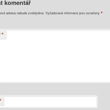
t komentář
*
lová adresa nebude zveřejněna.
Vyžadované informace jsou označeny
*
ř
*