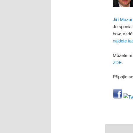
Jiří Mazur
Je special
how, vzdě
najdete ta
Můžete mi
ZDE
.
Připojte s