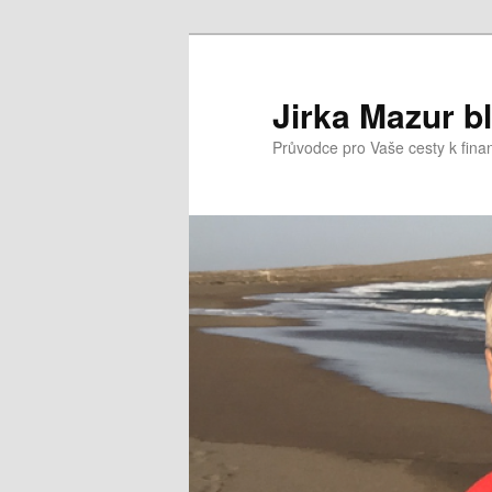
Přejít
k
hlavnímu
Jirka Mazur b
obsahu
Průvodce pro Vaše cesty k fina
webu