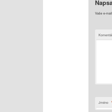
Napsa
Vaše e-mai
Komentá
Jméno