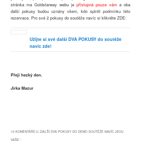
stránka ma Goldstarway webu je
přístupná pouze vám
a oba
další pokusy budou uznány všem, kdo splnili podmínku této
rezervace. Pro své 2 pokusy do soutěže navíc si klikněte ZDE:
Užijte si své další DVA POKUSY do soutěže
navíc zde!
Přeji hezký den.
Jirka Mazur
10 KOMENTÁŘŮ U „
DALŠÍ DVA POKUSY DO DEMO SOUTĚŽE NAVÍC JSOU
VAŠE.
“