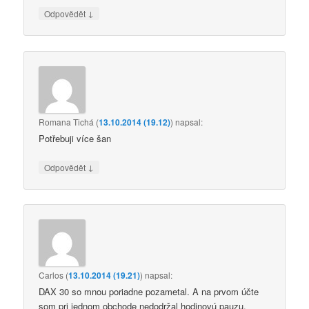
↓
Odpovědět
Romana Tichá
(
13.10.2014 (19.12)
)
napsal:
Potřebuji více šan
↓
Odpovědět
Carlos
(
13.10.2014 (19.21)
)
napsal:
DAX 30 so mnou poriadne pozametal. A na prvom účte
som pri jednom obchode nedodržal hodinovú pauzu.