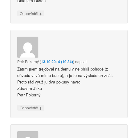
Dakujem Dušan
↓
Odpovědět
Petr Pokorný
(
13.10.2014 (19.34)
)
napsal:
Zatím jsem trejdoval na demu v ne příliš pohodě (z
důvodu vlivů mimo burzu), a je to na výsledcích znát.
Proto rád využiju dva pokusy navíc.
Zdravím Jirku
Petr Pokorný
↓
Odpovědět