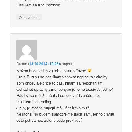
Ďakujem za túto možnosť
↓
Odpovědět
Dusan
(
13.10.2014 (19.25)
)
napsal:
Možno bude jeden z nich mo ten víťazný
Hre s Burzou sa nestíham venovať naplno tak ako by
som chcel, ale chce to čas, nikam sa neponáhľam.
Odhadnúť správny smer pohybu je to najťažšie /a jedine/
Rád by som tiež začal zhodnocovať live účet cez
multiterminal trading.
Jirko, je možné pripojiť môj účet k tvojmu?
Neskôr si ho budem samozrejme riadiť sám, len to chvíľu
ešte potrvá než zelená bude prevládať.