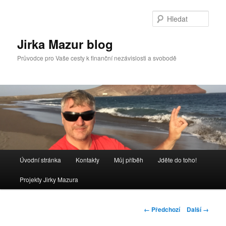
Přejít
k
Hleda
hlavnímu
obsahu
Jirka Mazur blog
webu
Průvodce pro Vaše cesty k finanční nezávislosti a svobodě
Hlavní
Úvodní stránka
Kontakty
Můj příběh
Jděte do toho!
navigační
menu
Projekty Jirky Mazura
Navigace
← Předchozí
Další →
pro