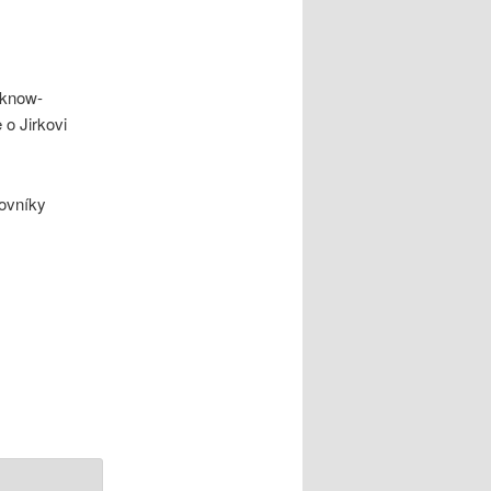
 know-
e o Jirkovi
ovníky