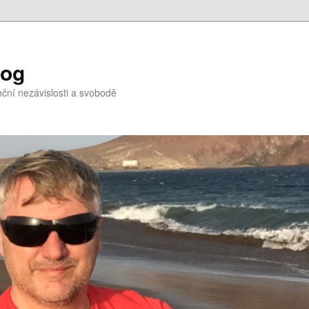
log
nční nezávislosti a svobodě