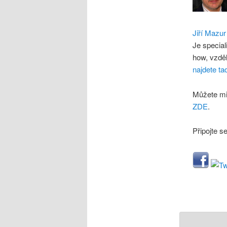
Jiří Mazur
Je special
how, vzdě
najdete ta
Můžete mi
ZDE
.
Připojte s