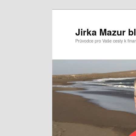
Přejít
k
hlavnímu
Jirka Mazur b
obsahu
Průvodce pro Vaše cesty k fina
webu