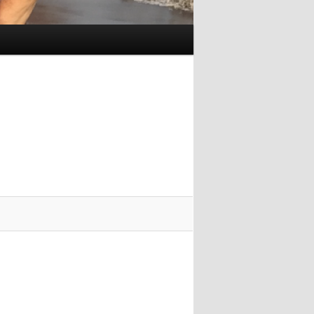
Navigace
pro
obrázky