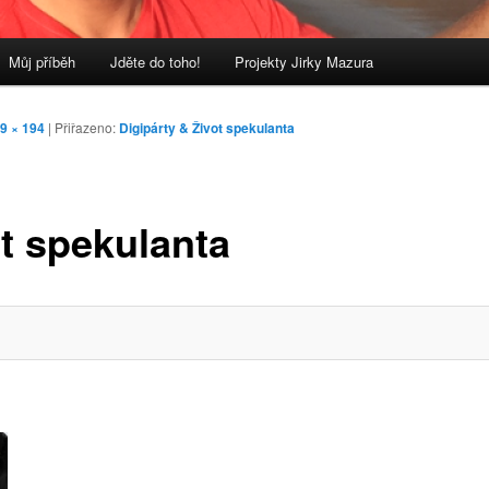
Můj příběh
Jděte do toho!
Projekty Jirky Mazura
9 × 194
| Přiřazeno:
Digipárty & Život spekulanta
ot spekulanta