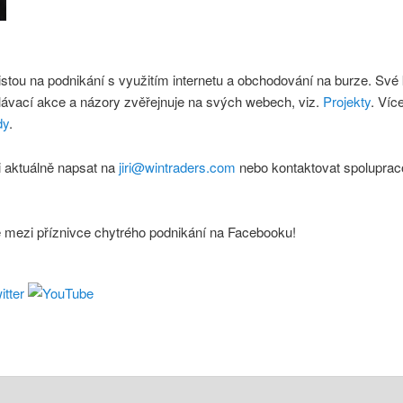
istou na podnikání s využitím internetu a obchodování na burze. Své
lávací akce a názory zvěřejnuje na svých webech, viz.
Projekty
. Víc
dy
.
 aktuálně napsat na
jiri@wintraders.com
nebo kontaktovat spoluprac
e mezi příznivce chytrého podnikání na Facebooku!