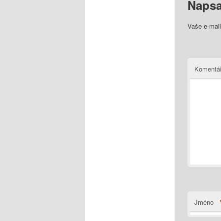
Napsa
Vaše e-mai
Komentá
Jméno