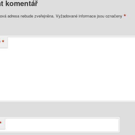
t komentář
*
lová adresa nebude zveřejněna.
Vyžadované informace jsou označeny
*
ř
*