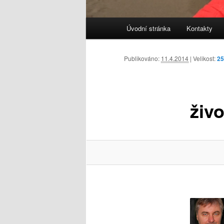
Hlavní
Úvodní stránka
Kontakty
navigační
menu
Publikováno:
11.4.2014
| Velikost:
25
živ