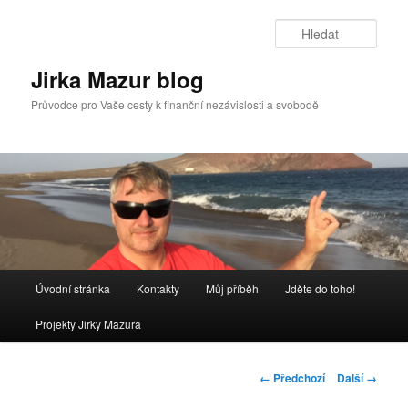
Přejít
k
Hleda
hlavnímu
obsahu
Jirka Mazur blog
webu
Průvodce pro Vaše cesty k finanční nezávislosti a svobodě
Hlavní
Úvodní stránka
Kontakty
Můj příběh
Jděte do toho!
navigační
menu
Projekty Jirky Mazura
Navigace
← Předchozí
Další →
pro