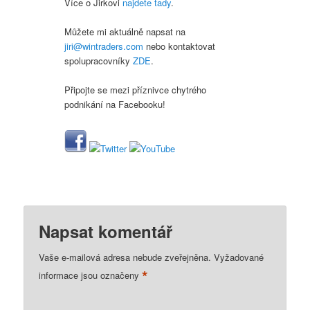
Více o Jirkovi
najdete tady
.
Můžete mi aktuálně napsat na
jiri@wintraders.com
nebo kontaktovat
spolupracovníky
ZDE
.
Připojte se mezi příznivce chytrého
podnikání na Facebooku!
Napsat komentář
Vaše e-mailová adresa nebude zveřejněna.
Vyžadované
*
informace jsou označeny