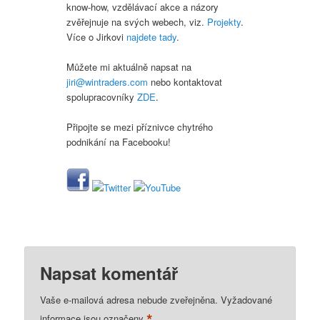
know-how, vzdělávací akce a názory
zvěřejnuje na svých webech, viz.
Projekty
.
Více o Jirkovi
najdete tady
.
Můžete mi aktuálně napsat na
jiri@wintraders.com
nebo kontaktovat
spolupracovníky
ZDE
.
Připojte se mezi příznivce chytrého
podnikání na Facebooku!
Napsat komentář
Vaše e-mailová adresa nebude zveřejněna.
Vyžadované
*
informace jsou označeny