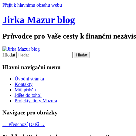
Přejít k hlavnímu obsahu webu
Jirka Mazur blog
Průvodce pro Vaše cesty k finanční nezávis
Hledat
Hlavní navigační menu
Úvodní stránka
Kontakty
Můj příběh
Jděte do toho!
Projekty Jirky Mazura
Navigace pro obrázky
← Předchozí
Další →