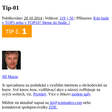
Tip-01
Publikováno:
20.10.2014
| Velikost:
119 × 50
| Přiřazeno:
Kdo bude
v TOP5 nebo v TOP10? Jdeme do finále..!
Jiří Mazur
Je specialistou na podnikání s využitím internetu a obchodování na
burze. Své know-how, vzdělávací akce a názory zvěřejnuje na
svých webech, viz.
Projekty
. Více o Jirkovi
najdete tady
.
Můžete mi aktuálně napsat na
jiri@wintraders.com
nebo
kontaktovat spolupracovníky
ZDE
.