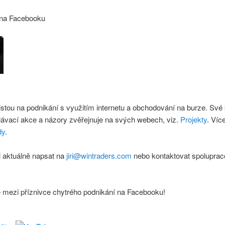
 na Facebooku
istou na podnikání s využitím internetu a obchodování na burze. Své
lávací akce a názory zvěřejnuje na svých webech, viz.
Projekty
. Víc
dy
.
 aktuálně napsat na
jiri@wintraders.com
nebo kontaktovat spoluprac
e mezi příznivce chytrého podnikání na Facebooku!