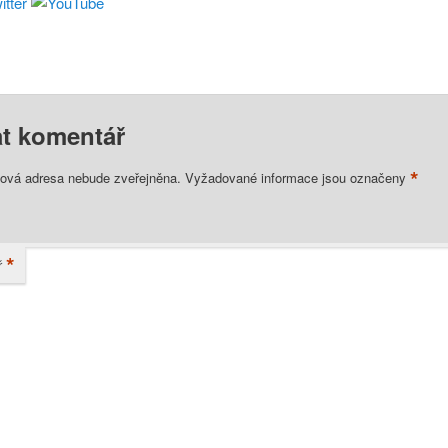
t komentář
*
lová adresa nebude zveřejněna.
Vyžadované informace jsou označeny
*
ř