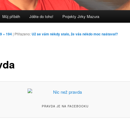
Můj příběh
Jděte do toho!
Projekty Jirky Mazura
9 × 194
| Přiřazeno:
Už se vám někdy stalo, že vás někdo moc naštaval?
vda
PRAVDA JE NA FACEBOOKU