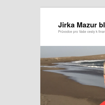
Přejít
k
hlavnímu
Jirka Mazur b
obsahu
Průvodce pro Vaše cesty k fina
webu