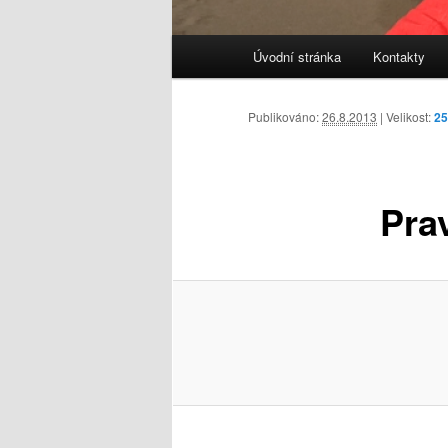
Hlavní
Úvodní stránka
Kontakty
navigační
menu
Publikováno:
26.8.2013
| Velikost:
25
Pra