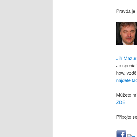
Pravda je
Jiří Mazur
Je special
how, vzdě
najdete ta
Můžete mi
ZDE
.
Připojte s