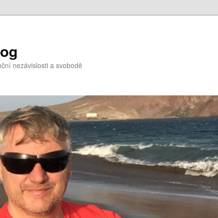
log
nční nezávislosti a svobodě