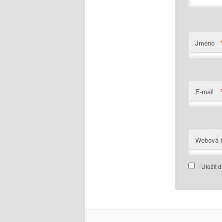
Jméno
E-mail
Webová s
Uložit 