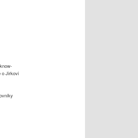
 know-
e o Jirkovi
ovníky