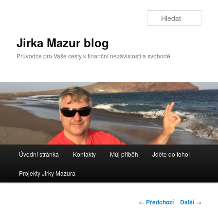
Přejít
k
Hleda
hlavnímu
obsahu
Jirka Mazur blog
webu
Průvodce pro Vaše cesty k finanční nezávislosti a svobodě
Hlavní
Úvodní stránka
Kontakty
Můj příběh
Jděte do toho!
navigační
menu
Projekty Jirky Mazura
Navigace
← Předchozí
Další →
pro