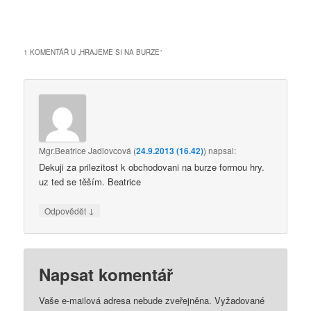
1 KOMENTÁŘ U „
HRAJEME SI NA BURZE
“
Mgr.Beatrice Jadlovcová
(
24.9.2013 (16.42)
)
napsal:
Dekuji za prilezitost k obchodovani na burze formou hry.
uz ted se těším. Beatrice
↓
Odpovědět
Napsat komentář
Vaše e-mailová adresa nebude zveřejněna.
Vyžadované