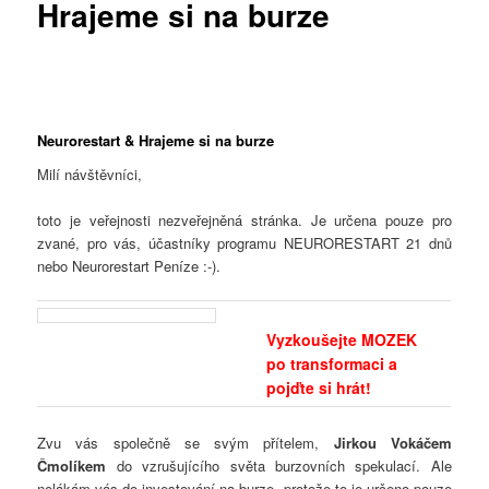
Hrajeme si na burze
Neurorestart & Hrajeme si na burze
Milí návštěvníci,
toto je veřejnosti nezveřejněná stránka. Je určena pouze pro
zvané, pro vás, účastníky programu NEURORESTART 21 dnů
nebo Neurorestart Peníze :-).
Vyzkoušejte MOZEK
po transformaci a
pojďte si hrát!
Zvu vás společně se svým přítelem,
Jirkou Vokáčem
Čmolíkem
do vzrušujícího světa burzovních spekulací. Ale
nelákám vás do investování na burze, protože to je určeno pouze