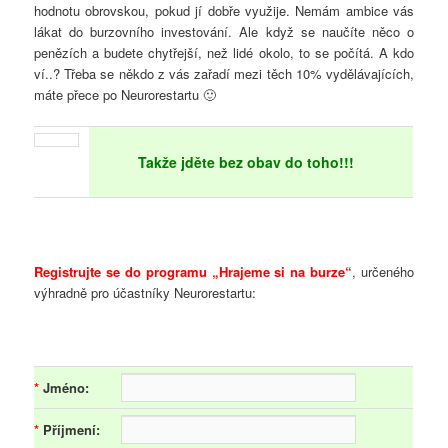
hodnotu obrovskou, pokud jí dobře využije. Nemám ambice vás
lákat do burzovního investování. Ale když se naučíte něco o
penězích a budete chytřejší, než lidé okolo, to se počítá. A kdo
ví..? Třeba se někdo z vás zařadí mezi těch 10% vydělávajících,
máte přece po Neurorestartu 🙂
Takže jděte bez obav do toho!!!
Registrujte se do programu „Hrajeme si na burze“
, určeného
výhradně pro účastníky Neurorestartu:
*
Jméno:
*
Příjmení: