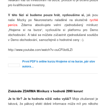
pro kvalifikované investory.
V této fázi si budeme pouze hrát, vyzkoušíme si,
jak jsou
naše Mozky po Neurorestartu naladěné na skutečně
rychlé
peníze
. Zdarma absolvujete velmi zjednodušený minikurz
„Hrajeme si na burze“, vyzkoušíte si platformu pro Demo
obchodování. A také se můžete zúčastnit zjednodušené soutěže
v Demo obchodování, samozřejmě o hodnotné ceny :-).
http://www.youtube.com/watch?v=ouCFl3o5LZI
První PDF k online kurzu Hrajeme si na burze, pár slov
autora…
Získáváte ZDARMA Minikurz v hodnotě 2990 korun!
Je to fér? Je ta hodnota nižší nebo vyšší?
Moje zkušenost je
taková, že pákový efekt dobré informace může mít pro někoho