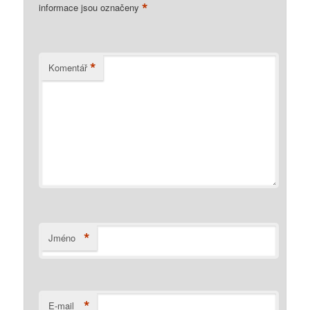
*
informace jsou označeny
*
Komentář
*
Jméno
*
E-mail