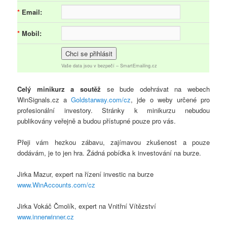
*
Email:
*
Mobil:
Vaše data jsou v bezpečí –
SmartEmailing.cz
Celý minikurz a soutěž
se bude odehrávat na webech
WinSignals.cz a
Goldstarway.com/cz
, jde o weby určené pro
profesionální investory. Stránky k minikurzu nebudou
publikovány veřejně a budou přístupné pouze pro vás.
Přeji vám hezkou zábavu, zajímavou zkušenost a pouze
dodávám, je to jen hra. Žádná pobídka k investování na burze.
Jirka Mazur, expert na řízení investic na burze
www.WinAccounts.com/cz
Jirka Vokáč Čmolík, expert na Vnitřní Vítězství
www.innerwinner.cz