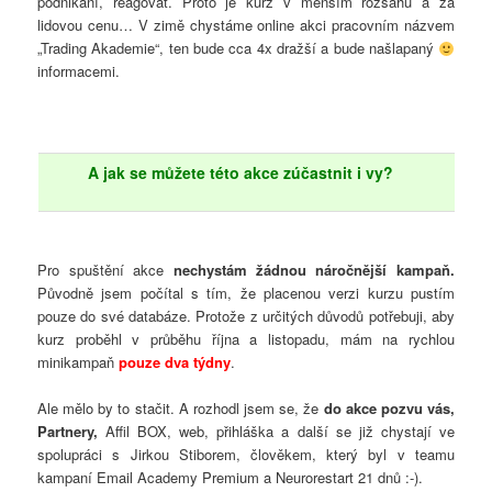
podnikání, reagovat. Proto je kurz v menším rozsahu a za
lidovou cenu… V zimě chystáme online akci pracovním názvem
„Trading Akademie“, ten bude cca 4x dražší a bude našlapaný
informacemi.
A jak se můžete této akce zúčastnit i vy?
Pro spuštění akce
nechystám žádnou náročnější kampaň.
Původně jsem počítal s tím, že placenou verzi kurzu pustím
pouze do své databáze. Protože z určitých důvodů potřebuji, aby
kurz proběhl v průběhu října a listopadu, mám na rychlou
minikampaň
pouze dva týdny
.
Ale mělo by to stačit. A rozhodl jsem se, že
do akce pozvu vás,
Partnery,
Affil BOX, web, přihláška a další se již chystají ve
spolupráci s Jirkou Stiborem, člověkem, který byl v teamu
kampaní Email Academy Premium a Neurorestart 21 dnů :-).