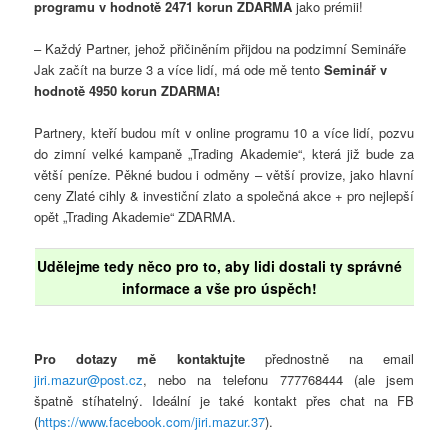
programu v hodnotě 2471 korun ZDARMA
jako prémii!
– Každý Partner, jehož přičiněním přijdou na podzimní Semináře
Jak začít na burze 3 a více lidí, má ode mě tento
Seminář v
hodnotě 4950 korun ZDARMA!
Partnery, kteří budou mít v online programu 10 a více lidí, pozvu
do zimní velké kampaně „Trading Akademie“, která již bude za
větší peníze. Pěkné budou i odměny – větší provize, jako hlavní
ceny Zlaté cihly & investiční zlato a společná akce + pro nejlepší
opět „Trading Akademie“ ZDARMA.
Udělejme tedy něco pro to, aby lidi dostali ty správné
informace a vše pro úspěch!
Pro dotazy mě kontaktujte
přednostně na email
jiri.mazur@post.cz
, nebo na telefonu 777768444 (ale jsem
špatně stíhatelný. Ideální je také kontakt přes chat na FB
(
https://www.facebook.com/jiri.mazur.37
).