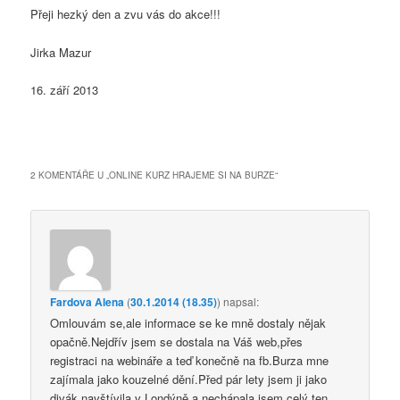
Přeji hezký den a zvu vás do akce!!!
Jirka Mazur
16. září 2013
2 KOMENTÁŘE U „
ONLINE KURZ HRAJEME SI NA BURZE
“
Fardova Alena
(
30.1.2014 (18.35)
)
napsal:
Omlouvám se,ale informace se ke mně dostaly nějak
opačně.Nejdřív jsem se dostala na Váš web,přes
registraci na webináře a teď konečně na fb.Burza mne
zajímala jako kouzelné dění.Před pár lety jsem ji jako
divák navštívila v Londýně a nechápala jsem celý ten