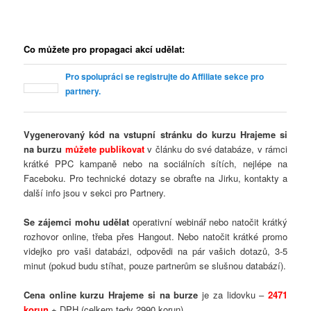
Co můžete pro propagaci akcí udělat:
Pro spolupráci se registrujte do Affiliate sekce pro
partnery.
Vygenerovaný kód na vstupní stránku do kurzu Hrajeme si
na burzu
můžete publikovat
v článku do své databáze, v rámci
krátké PPC kampaně nebo na sociálních sítích, nejlépe na
Faceboku. Pro technické dotazy se obraťte na Jirku, kontakty a
další info jsou v sekci pro Partnery.
Se zájemci mohu udělat
operativní webinář nebo natočit krátký
rozhovor online, třeba přes Hangout. Nebo natočit krátké promo
videjko pro vaši databázi, odpovědi na pár vašich dotazů, 3-5
minut (pokud budu stíhat, pouze partnerům se slušnou databází).
Cena online kurzu Hrajeme si na burze
je za lidovku –
2471
korun
+ DPH (celkem tedy 2990 korun).