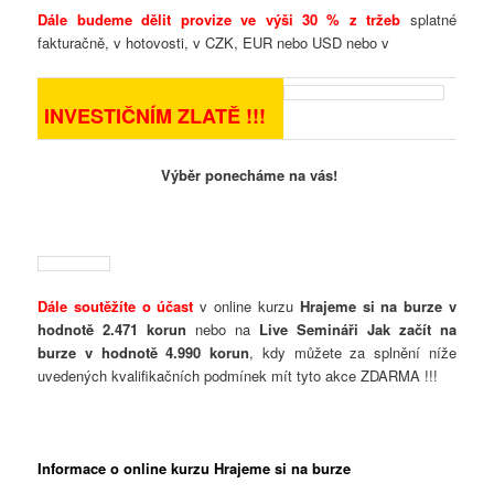
Dále budeme dělit provize ve výši 30 % z tržeb
splatné
fakturačně, v hotovosti, v CZK, EUR nebo USD nebo v
INVESTIČNÍM ZLATĚ !!!
Výběr ponecháme na vás!
Dále soutěžíte o účast
v online kurzu
Hrajeme si na burze v
hodnotě 2.471 korun
nebo na
Live Semináři Jak začít na
burze v hodnotě 4.990 korun
, kdy můžete za splnění níže
uvedených kvalifikačních podmínek mít tyto akce ZDARMA !!!
Informace o online kurzu Hrajeme si na burze