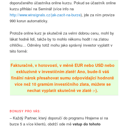
doporučeného účastníka online kurzu. Pokud se účastník online
kurzu přihlásí na Seminář (více info na
http://www.winsignals.cz/jak-zacit-na-burze
), jde za ním
provize
990 korun
automaticky.
Protože online kurz je skutečně za velmi dobrou cenu, mohl by
lákat hodně lidí, takže by to mohlo někomu hodit i na zlatou
cihličku… Odměny totiž mohu jako správný investor vyplatit v
této formě:
Fakturačně, v hotovosti, v měně EUR nebo USD nebo
exkluzívně v investičním zlatě! Ano, bude-li váš
finální nárok přesahovat sumu odpovídající hodnotě
více než 10 gramům investičního zlata, můžete se
nechat vyplatit skutečně ve zlatě :-).
BONUSY PRO VÁS:
– Každý Partner, který doporučí do programu Hrajeme si na
burze 5 a více klientů, obdrží ode mě
vstup do tohoto