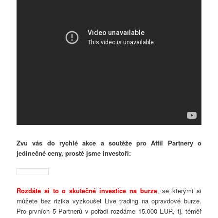
Zvu vás do rychlé akce a soutěže pro Affil Partnery o
jedinečné ceny, prostě jsme investoři:
Rozdáte si to o skutečné investice na burze
, se kterými si
můžete bez rizika vyzkoušet Live trading na opravdové burze.
Pro prvních 5 Partnerů v pořadí rozdáme 15.000 EUR, tj. téměř