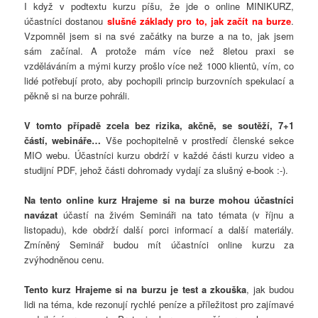
I když v podtextu kurzu píšu, že jde o online MINIKURZ,
účastníci dostanou
slušné základy pro to, jak začít na burze
.
Vzpomněl jsem si na své začátky na burze a na to, jak jsem
sám začínal. A protože mám více než 8letou praxi se
vzděláváním a mými kurzy prošlo více než 1000 klientů, vím, co
lidé potřebují proto, aby pochopili princip burzovních spekulací a
pěkně si na burze pohráli.
V tomto případě zcela bez rizika, akčně, se soutěží, 7+1
částí, webináře…
Vše pochopitelně v prostředí členské sekce
MIO webu. Účastníci kurzu obdrží v každé části kurzu video a
studijní PDF, jehož části dohromady vydají za slušný e-book :-).
Na tento online kurz Hrajeme si na burze mohou účastníci
navázat
účastí na živém Semináři na tato témata (v říjnu a
listopadu), kde obdrží další porci informací a další materiály.
Zmíněný Seminář budou mít účastníci online kurzu za
zvýhodněnou cenu.
Tento kurz Hrajeme si na burzu je test a zkouška
, jak budou
lidi na téma, kde rezonují rychlé peníze a příležitost pro zajímavé