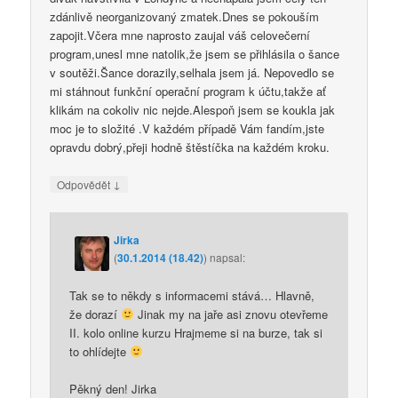
zdánlivě neorganizovaný zmatek.Dnes se pokouším
zapojit.Včera mne naprosto zaujal váš celovečerní
program,unesl mne natolik,že jsem se přihlásila o šance
v soutěži.Šance dorazily,selhala jsem já. Nepovedlo se
mi stáhnout funkční operační program k účtu,takže ať
klikám na cokoliv nic nejde.Alespoň jsem se koukla jak
moc je to složité .V každém případě Vám fandím,jste
opravdu dobrý,přeji hodně štěstíčka na každém kroku.
↓
Odpovědět
Jirka
(
30.1.2014 (18.42)
)
napsal:
Tak se to někdy s informacemi stává… Hlavně,
že dorazí
Jinak my na jaře asi znovu otevřeme
II. kolo online kurzu Hrajmeme si na burze, tak si
to ohlídejte
Pěkný den! Jirka