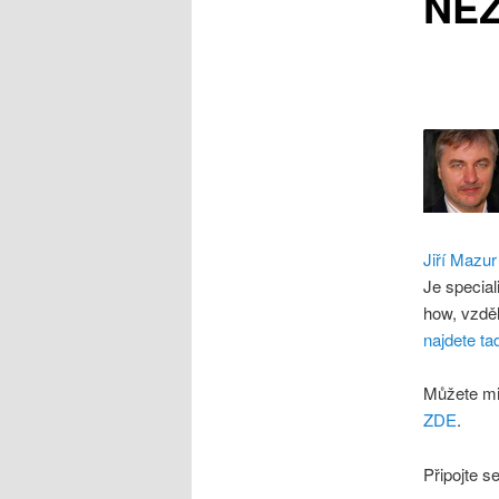
NEZ
Jiří Mazur
Je special
how, vzdě
najdete ta
Můžete mi
ZDE
.
Připojte s