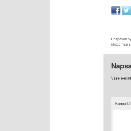
Příspěvek by
uložit mezi s
Napsa
Vaše e-mai
Komentá