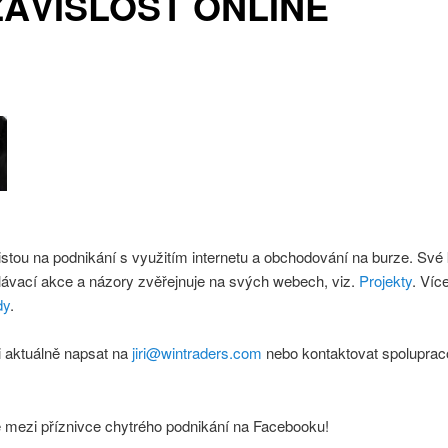
ÁVISLOST ONLINE
istou na podnikání s využitím internetu a obchodování na burze. Své
lávací akce a názory zvěřejnuje na svých webech, viz.
Projekty
. Víc
dy
.
 aktuálně napsat na
jiri@wintraders.com
nebo kontaktovat spoluprac
e mezi příznivce chytrého podnikání na Facebooku!