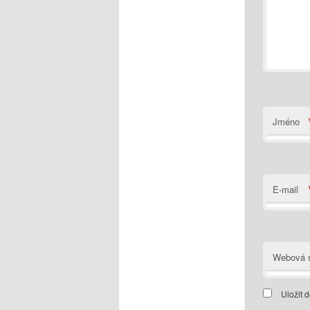
Jméno
E-mail
Webová s
Uložit 