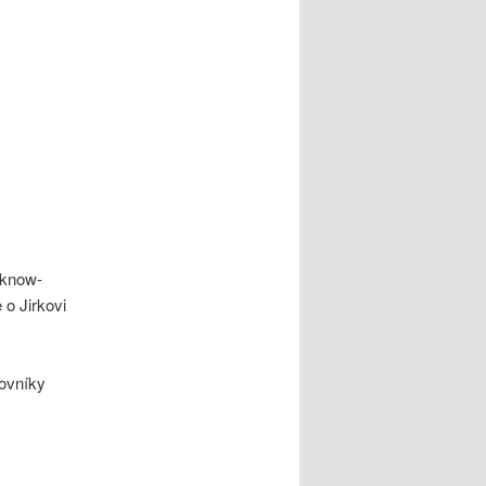
 know-
e o Jirkovi
ovníky