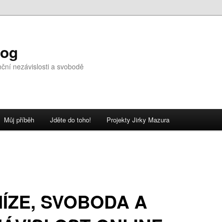
log
nční nezávislosti a svobodě
Můj příběh
Jděte do toho!
Projekty Jirky Mazura
ÍZE, SVOBODA A