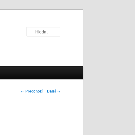
Hledat
Navigace
←
Předchozí
Další
→
pro
příspěvky