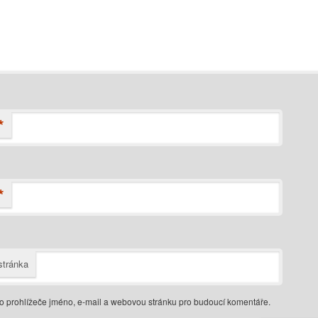
*
*
tránka
do prohlížeče jméno, e-mail a webovou stránku pro budoucí komentáře.