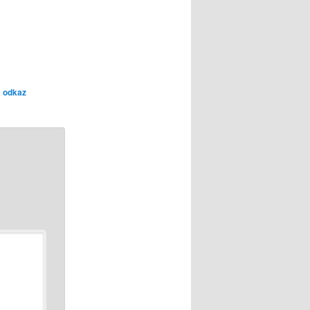
o
odkaz