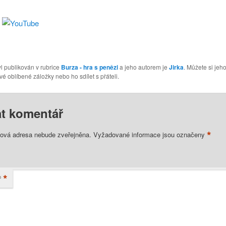
l publikován v rubrice
Burza - hra s penězi
a jeho autorem je
Jirka
. Můžete si jeh
vé oblíbené záložky nebo ho sdílet s přáteli.
t komentář
*
lová adresa nebude zveřejněna.
Vyžadované informace jsou označeny
*
ř