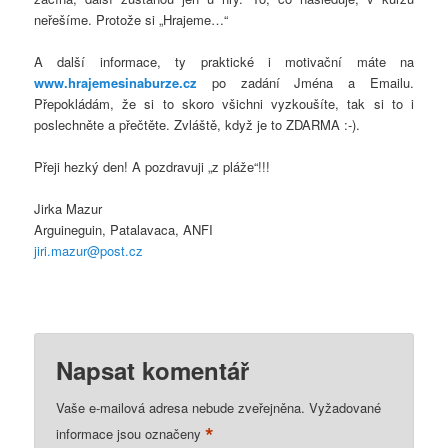
neřešíme. Protože si „Hrajeme…“
A další informace, ty praktické i motivační máte na
www.hrajemesinaburze.cz
po zadání Jména a Emailu.
Přepokládám, že si to skoro všichni vyzkoušíte, tak si to i
poslechněte a přečtěte. Zvláště, když je to ZDARMA :-).
Přeji hezký den! A pozdravuji „z pláže“!!!
Jirka Mazur
Arguineguin, Patalavaca, ANFI
jiri.mazur@post.cz
Napsat komentář
Vaše e-mailová adresa nebude zveřejněna.
Vyžadované
*
informace jsou označeny