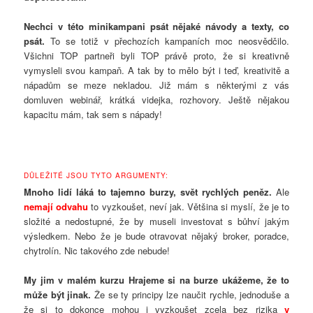
Nechci v této minikampani psát nějaké návody a texty, co
psát.
To se totiž v přechozích kampaních moc neosvědčilo.
Všichni TOP partneři byli TOP právě proto, že si kreativně
vymysleli svou kampaň. A tak by to mělo být i teď, kreativitě a
nápadům se meze nekladou. Již mám s některými z vás
domluven webinář, krátká videjka, rozhovory. Ještě nějakou
kapacitu mám, tak sem s nápady!
DŮLEŽITÉ JSOU TYTO ARGUMENTY:
Mnoho lidí láká to tajemno burzy, svět rychlých peněz.
Ale
nemají odvahu
to vyzkoušet, neví jak. Většina si myslí, že je to
složité a nedostupné, že by museli investovat s bůhví jakým
výsledkem. Nebo že je bude otravovat nějaký broker, poradce,
chytrolín. Nic takového zde nebude!
My jim v malém kurzu Hrajeme si na burze ukážeme, že to
může být jinak.
Že se ty principy lze naučit rychle, jednoduše a
že si to dokonce mohou i vyzkoušet zcela bez rizika
v