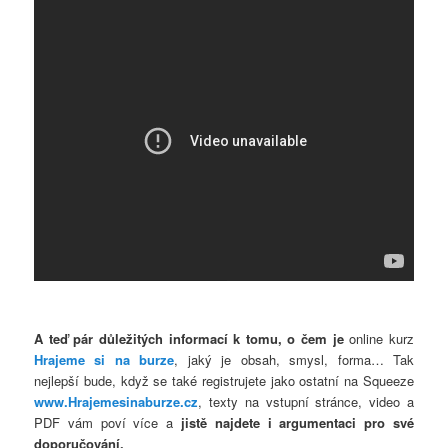
A teď pár důležitých informací k tomu, o čem je
online kurz
Hrajeme si na burze
, jaký je obsah, smysl, forma… Tak
nejlepší bude, když se také registrujete jako ostatní na Squeeze
www.Hrajemesinaburze.cz
, texty na vstupní stránce, video a
PDF vám poví více a
jistě najdete i argumentaci pro své
doporučování.