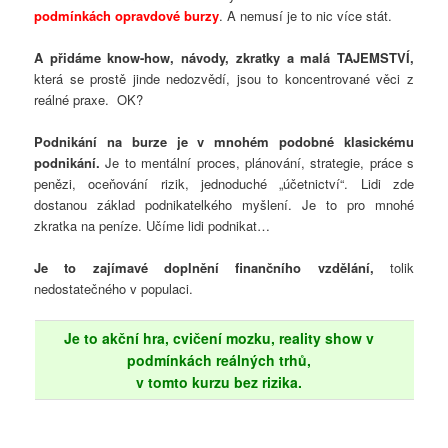
podmínkách opravdové burzy
. A nemusí je to nic více stát.
A přidáme know-how, návody, zkratky a malá TAJEMSTVÍ,
která se prostě jinde nedozvědí, jsou to koncentrované věci z
reálné praxe. OK?
Podnikání na burze je v mnohém podobné klasickému
podnikání.
Je to mentální proces, plánování, strategie, práce s
penězi, oceňování rizik, jednoduché „účetnictví“. Lidi zde
dostanou základ podnikatelkého myšlení. Je to pro mnohé
zkratka na peníze. Učíme lidi podnikat…
Je to zajímavé doplnění finančního vzdělání,
tolik
nedostatečného v populaci.
Je to akční hra, cvičení mozku, reality show v
podmínkách reálných trhů,
v tomto kurzu bez rizika.