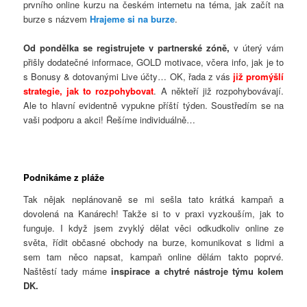
prvního online kurzu na českém internetu na téma, jak začít na
burze s názvem
Hrajeme si na burze
.
Od pondělka se registrujete v partnerské zóně,
v úterý vám
přišly dodatečné informace, GOLD motivace, včera info, jak je to
s Bonusy & dotovanými Live účty… OK, řada z vás
již promýšlí
strategie, jak to rozpohybovat
. A někteří již rozpohybovávají.
Ale to hlavní evidentně vypukne příští týden. Soustředím se na
vaši podporu a akci! Řešíme individuálně…
Podnikáme z pláže
Tak nějak neplánovaně se mi sešla tato krátká kampaň a
dovolená na Kanárech! Takže si to v praxi vyzkouším, jak to
funguje. I když jsem zvyklý dělat věci odkudkoliv online ze
světa, řídit občasné obchody na burze, komunikovat s lidmi a
sem tam něco napsat, kampaň online dělám takto poprvé.
Naštěstí tady máme
inspirace a chytré nástroje týmu kolem
DK.