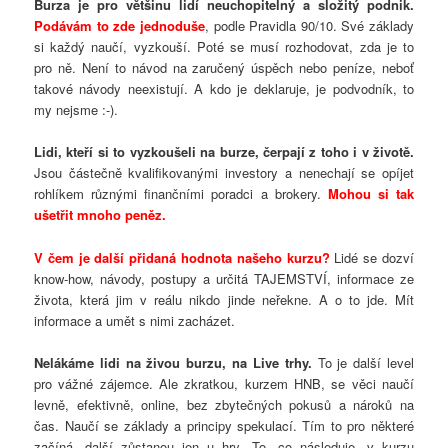
Burza je pro většinu lidí neuchopitelný a složitý podnik.
Podávám to zde jednoduše
, podle Pravidla 90/10. Své základy
si každý naučí, vyzkouší. Poté se musí rozhodovat, zda je to
pro ně. Není to návod na zaručený úspěch nebo peníze, neboť
takové návody neexistují. A kdo je deklaruje, je podvodník, to
my nejsme :-).
Lidi, kteří si to vyzkoušeli na burze, čerpají z toho i v životě.
Jsou částečně kvalifikovanými investory a nenechají se opíjet
rohlíkem různými finančními poradci a brokery.
Mohou si tak
ušetřit mnoho peněz.
V čem je další přidaná hodnota našeho kurzu?
Lidé se dozví
know-how, návody, postupy a určitá TAJEMSTVÍ, informace ze
života, která jim v reálu nikdo jinde neřekne. A o to jde. Mít
informace a umět s nimi zacházet.
Nelákáme lidi na živou burzu, na Live trhy.
To je další level
pro vážné zájemce. Ale zkratkou, kurzem HNB, se věci naučí
levně, efektivně, online, bez zbytečných pokusů a nároků na
čas. Naučí se základy a principy spekulací. Tím to pro některé
začíná, další zůstanou jen u hry. To, co následuje, v kurzu