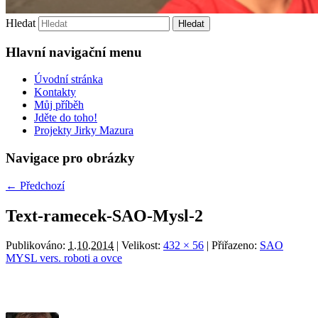
Hledat
Hlavní navigační menu
Úvodní stránka
Kontakty
Můj příběh
Jděte do toho!
Projekty Jirky Mazura
Navigace pro obrázky
← Předchozí
Text-ramecek-SAO-Mysl-2
Publikováno:
1.10.2014
| Velikost:
432 × 56
| Přiřazeno:
SAO
MYSL vers. roboti a ovce