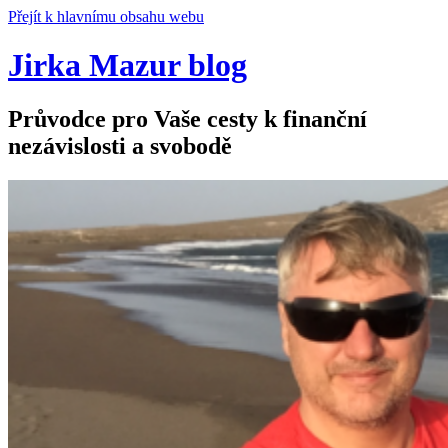
Přejít k hlavnímu obsahu webu
Jirka Mazur blog
Průvodce pro Vaše cesty k finanční
nezávislosti a svobodě