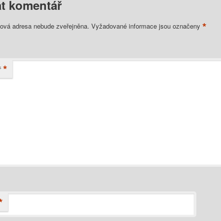
t komentář
*
lová adresa nebude zveřejněna.
Vyžadované informace jsou označeny
*
ř
*