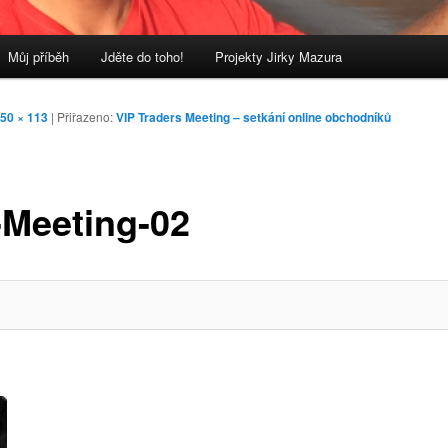
Můj příběh
Jděte do toho!
Projekty Jirky Mazura
50 × 113
| Přiřazeno:
VIP Traders Meeting – setkání online obchodníků
-Meeting-02