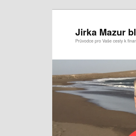
Přejít
k
hlavnímu
Jirka Mazur b
obsahu
Průvodce pro Vaše cesty k fina
webu