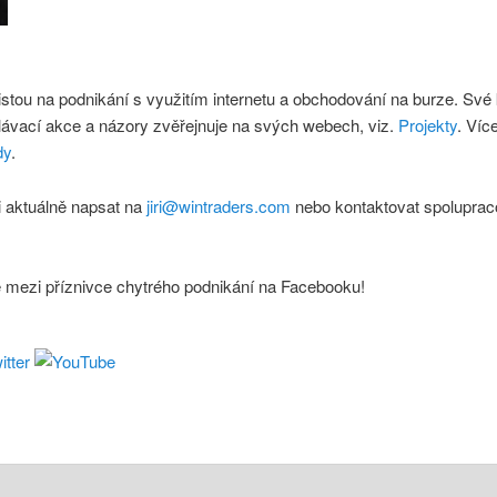
istou na podnikání s využitím internetu a obchodování na burze. Své
lávací akce a názory zvěřejnuje na svých webech, viz.
Projekty
. Víc
dy
.
 aktuálně napsat na
jiri@wintraders.com
nebo kontaktovat spoluprac
e mezi příznivce chytrého podnikání na Facebooku!