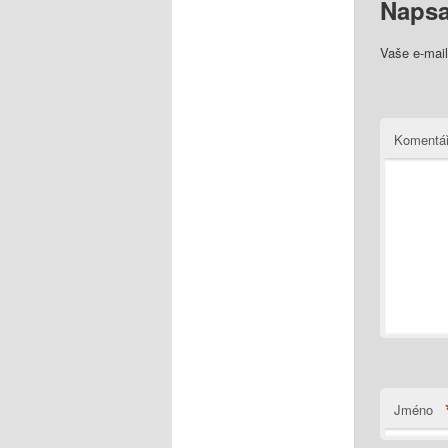
Napsa
Vaše e-mai
Komentá
Jméno