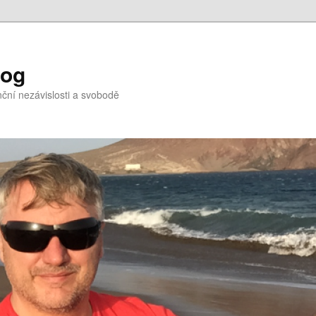
log
nční nezávislosti a svobodě