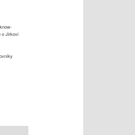
 know-
e o Jirkovi
ovníky