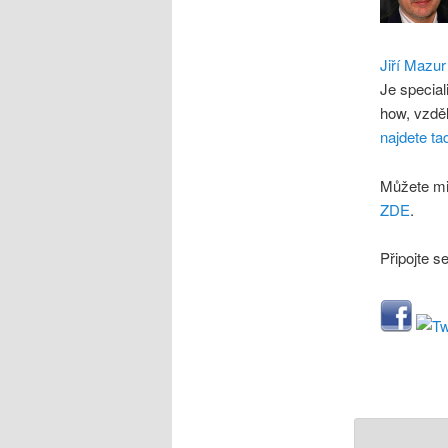
Jiří Mazur
Je special
how, vzdě
najdete ta
Můžete mi
ZDE
.
Připojte s