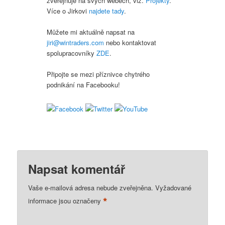
zvěřejnuje na svých webech, viz.
Projekty
.
Více o Jirkovi
najdete tady
.
Můžete mi aktuálně napsat na
jiri@wintraders.com
nebo kontaktovat
spolupracovníky
ZDE
.
Připojte se mezi příznivce chytrého
podnikání na Facebooku!
Napsat komentář
Vaše e-mailová adresa nebude zveřejněna.
Vyžadované
*
informace jsou označeny