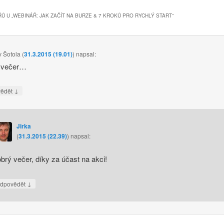
Ů U „
WEBINÁŘ: JAK ZAČÍT NA BURZE & 7 KROKŮ PRO RYCHLÝ START
“
v Šotola
(
31.3.2015 (19.01)
)
napsal:
 večer…
↓
vědět
Jirka
(
31.3.2015 (22.39)
)
napsal:
brý večer, díky za účast na akci!
↓
dpovědět