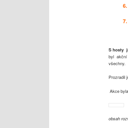
6.
7.
S hosty j
byl akční
všechny.
Prozradil
Akce by
obsah rozv