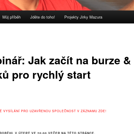
Můj příběh
Jděte do toho!
Projekty Jirky Mazura
inář: Jak začít na burze &
ů pro rychlý start
VÉ VYSÍLÁNÍ PRO UZAVŘENOU SPOLEČNOST V ZÁZNAMU ZDE!
ROBĚHL V ÚTERÝ VE 20:00 VEČER NA TÉTO STRÁNCE.