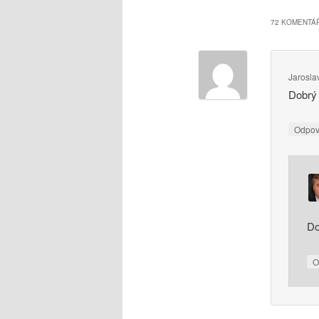
72 KOMENTÁŘ
Jarosla
Dobrý
Odpo
Do
O