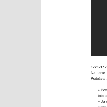
PODROBNO
Na tento 
Podešva, J
» Pov
toto p
» Já 
burze