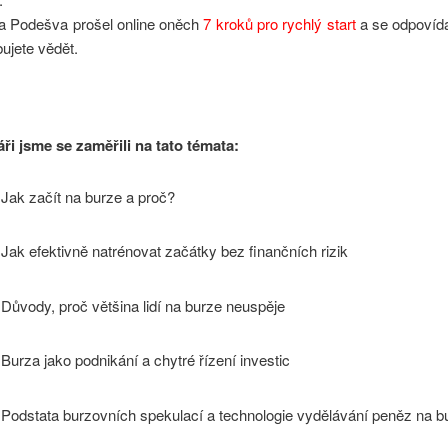
ta Podešva prošel online oněch
7 kroků pro rychlý start
a se odpovída
bujete vědět.
ři jsme se zaměřili na tato témata:
Jak začít na burze a proč?
Jak efektivně natrénovat začátky bez finančních rizik
Důvody, proč většina lidí na burze neuspěje
Burza jako podnikání a chytré řízení investic
Podstata burzovních spekulací a technologie vydělávání peněz na b