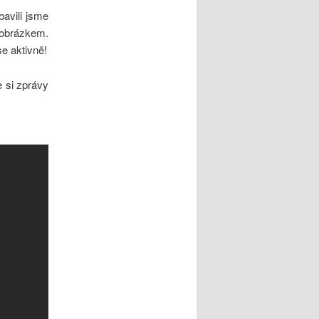
bavili jsme
d obrázkem.
e aktivně!
 si zprávy