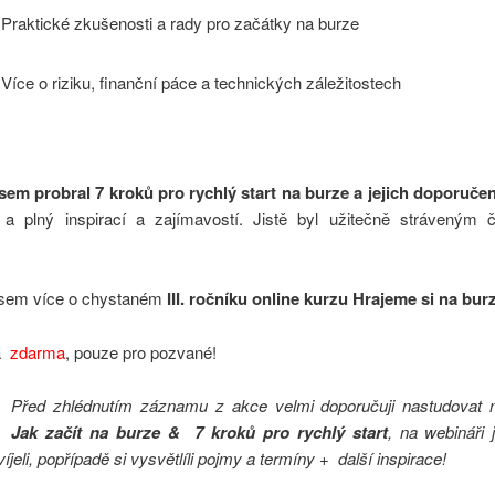
Praktické zkušenosti a rady pro začátky na burze
Více o riziku, finanční páce a technických záležitostech
sem probral 7 kroků pro rychlý start na burze a jejich doporučen
 a plný inspirací a zajímavostí. Jistě byl užitečně stráveným
 jsem více o chystaném
III. ročníku online kurzu Hrajeme si na bur
la
zdarma
, pouze pro pozvané!
Před zhlédnutím záznamu z akce velmi doporučuji nastudovat
Jak začít na burze & 7 kroků pro rychlý start
, na webináři 
íjeli, popřípadě si vysvětlíli pojmy a termíny + další inspirace!