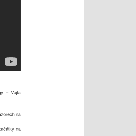
gy – Vojta
názorech na
 začátky na