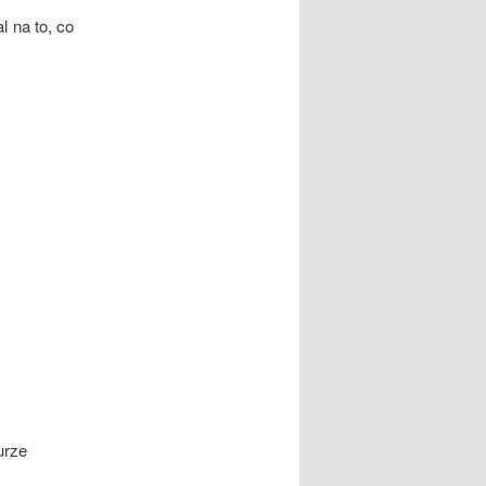
l na to, co
urze