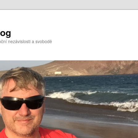
log
nční nezávislosti a svobodě