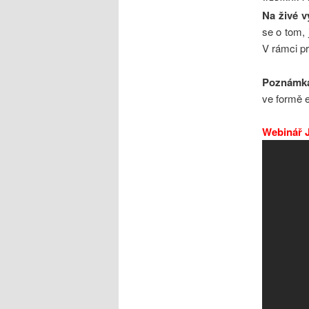
Na živé v
se o tom, 
V rámci pr
Poznámk
ve formě e
Webinář J