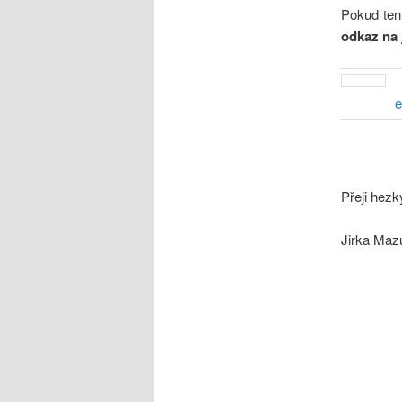
Pokud tent
odkaz na 
e
Přeji hez
Jirka Maz