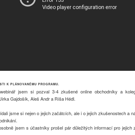
STI K PLÁNOVANÉMU PROGRAMU.
webinář jsem si pozval 3-4 zkušené online obchodníky a kole
irka Gajdošík, Aleš Andr a Ríša Hédl.
ídali jsme si nejen o jejich začátcích, ale i o jejich zkušenostech a 
odnikání.
osobně jsem s účastníky prošel pár důležitých informací pro jejich
.