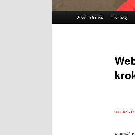
Hlavní
Úvodní stránka
Kontakty
navigační
menu
Web
krok
ONLINE ŽI
WEBINÁŘ P