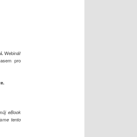
í.
Webinář
 časem pro
ze.
 můj eBook
jsme tento