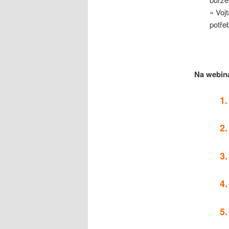
» Voj
potře
Na webiná
1.
2.
3.
4.
5.