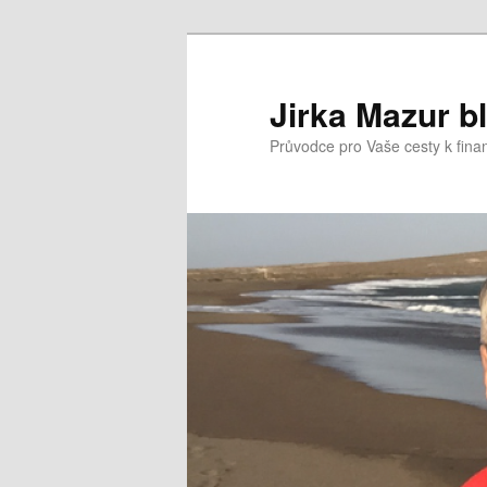
Přejít
k
hlavnímu
Jirka Mazur b
obsahu
Průvodce pro Vaše cesty k fina
webu