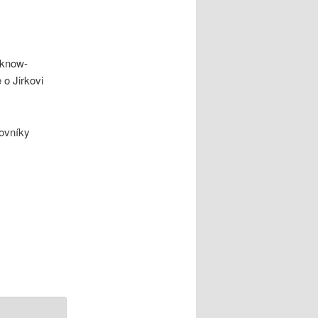
 know-
e o Jirkovi
ovníky