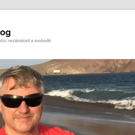
log
nční nezávislosti a svobodě