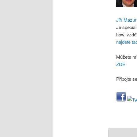
Jiří Mazur
Je special
how, vzdě
najdete ta
Můžete mi
ZDE
.
Připojte s