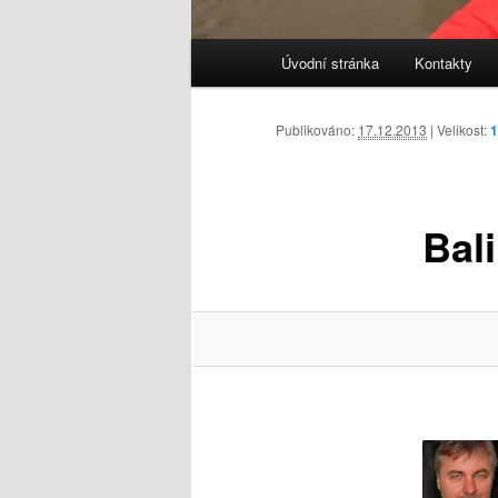
Hlavní
Úvodní stránka
Kontakty
navigační
menu
Publikováno:
17.12.2013
| Velikost:
1
Bal