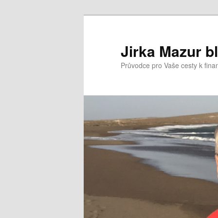
Přejít
k
hlavnímu
Jirka Mazur b
obsahu
Průvodce pro Vaše cesty k fina
webu