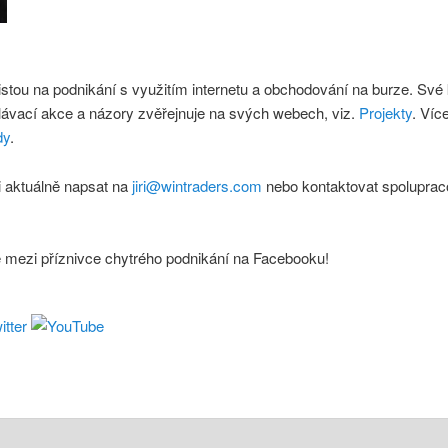
istou na podnikání s využitím internetu a obchodování na burze. Své
lávací akce a názory zvěřejnuje na svých webech, viz.
Projekty
. Víc
dy
.
 aktuálně napsat na
jiri@wintraders.com
nebo kontaktovat spoluprac
e mezi příznivce chytrého podnikání na Facebooku!