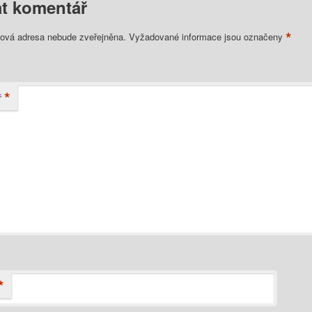
t komentář
*
lová adresa nebude zveřejněna.
Vyžadované informace jsou označeny
*
ř
*