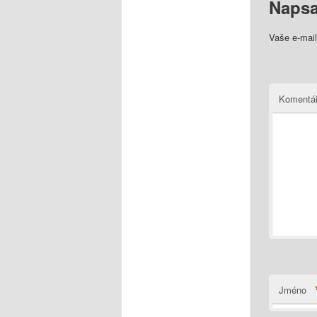
Napsa
Vaše e-mai
Komentá
Jméno