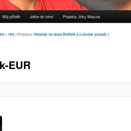
Můj příběh
Jděte do toho!
Projekty Jirky Mazura
60 × 109
| Přiřazeno:
Webinář na téma BURZA a o skvělé soutěži..!
ik-EUR