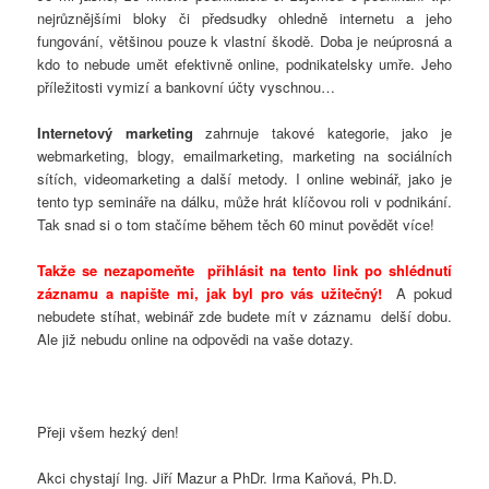
nejrůznějšími bloky či předsudky ohledně internetu a jeho
fungování, většinou pouze k vlastní škodě. Doba je neúprosná a
kdo to nebude umět efektivně online, podnikatelsky umře. Jeho
příležitosti vymizí a bankovní účty vyschnou…
Internetový marketing
zahrnuje takové kategorie, jako je
webmarketing, blogy, emailmarketing, marketing na sociálních
sítích, videomarketing a další metody. I online webinář, jako je
tento typ semináře na dálku, může hrát klíčovou roli v podnikání.
Tak snad si o tom stačíme během těch 60 minut povědět více!
Takže se nezapomeňte přihlásit na tento link po shlédnutí
záznamu a napište mi, jak byl pro vás užitečný!
A pokud
nebudete stíhat, webinář zde budete mít v záznamu delší dobu.
Ale již nebudu online na odpovědi na vaše dotazy.
Přeji všem hezký den!
Akci chystají Ing. Jiří Mazur a PhDr. Irma Kaňová, Ph.D.