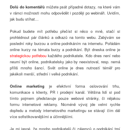
Dolů do komentářů
můžete psát případné dotazy, na které vám
v rámci možnosti mohu odpovědět i později po webináři. Uvidím,
jak budu stíhat…
Pokud budete mít potřebu přečíst si něco o mně, stačí si
prohlédnout pár článků a odkazů na tomto webu. Zabývám se
poslední roky burzou a online podnikáním na internetu. Pořádám
online kurzy na témata burzy a podnikání. Být dneska online je
strategickou potřebou
každého podnikatele. Kdo dnes není nebo
neumí být online, podnikatelsky jako by neexistoval, resp. nemá
příliš mnoho šancí. Svět online je dnes nutností téměř pro
jakékoli menší, střední i velké podnikání.
Online marketing
je efektivní forma oslovování trhu,
komunikace s klienty, PR i prodejní kanál. Většina lidí si pod
tímto pojmem představuje pouze webové stránky, či nějakou
formu internetové reklamy. Nicméně vývoj jde velmi rychle
dopředu a metody internetového marketingu se stávají čím dál
více sofistikovanějšími a účinnějšími.
Je mi jasné, že mnoho podnikatelů či zájemců o podnikání trpí