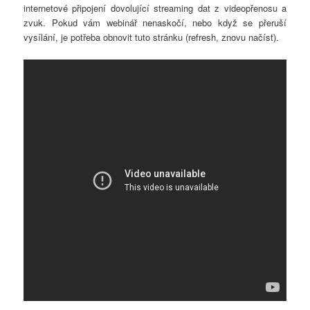
internetové připojení dovolující streaming dat z videopřenosu a
zvuk. Pokud vám webinář nenaskočí, nebo když se přeruší
vysílání, je potřeba obnovit tuto stránku (refresh, znovu načíst).