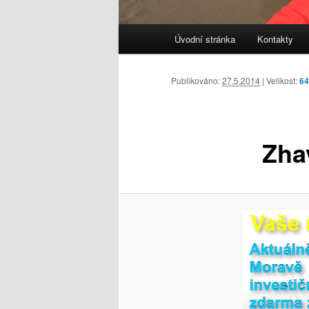
Hlavní
Úvodní stránka
Kontakty
navigační
menu
Publikováno:
27.5.2014
| Velikost:
64
Zha