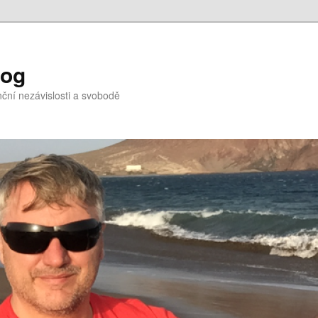
log
nční nezávislosti a svobodě