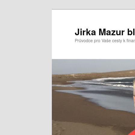
Přejít
k
hlavnímu
Jirka Mazur b
obsahu
Průvodce pro Vaše cesty k fina
webu