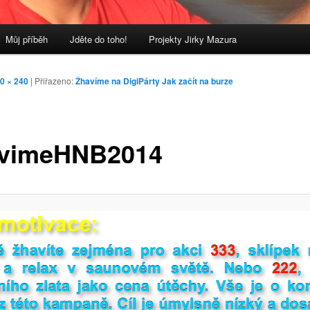
Můj příběh
Jděte do toho!
Projekty Jirky Mazura
0 × 240
| Přiřazeno:
Žhavíme na DigiPárty Jak začít na burze
vimeHNB2014