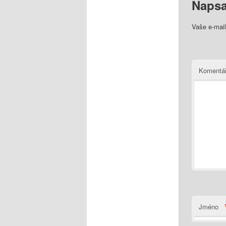
Napsa
Vaše e-mai
Komentá
Jméno