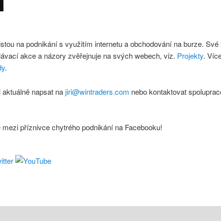
istou na podnikání s využitím internetu a obchodování na burze. Své
lávací akce a názory zvěřejnuje na svých webech, viz.
Projekty
. Víc
dy
.
 aktuálně napsat na
jiri@wintraders.com
nebo kontaktovat spoluprac
e mezi příznivce chytrého podnikání na Facebooku!