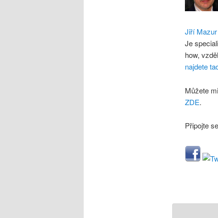
Jiří Mazur
Je special
how, vzdě
najdete ta
Můžete mi
ZDE
.
Připojte s