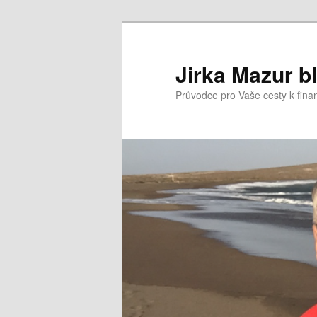
Přejít
k
hlavnímu
Jirka Mazur b
obsahu
Průvodce pro Vaše cesty k fina
webu