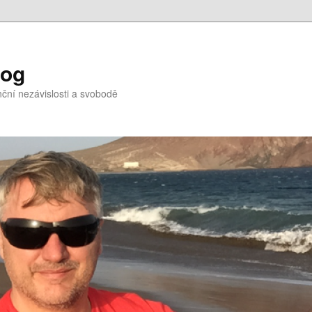
log
nční nezávislosti a svobodě