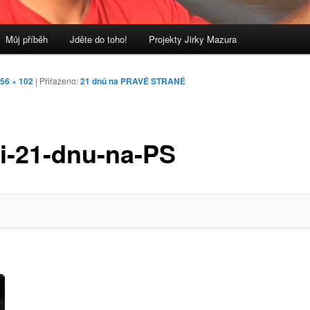
Můj příběh
Jděte do toho!
Projekty Jirky Mazura
56 × 102
| Přiřazeno:
21 dnů na PRAVÉ STRANĚ
i-21-dnu-na-PS