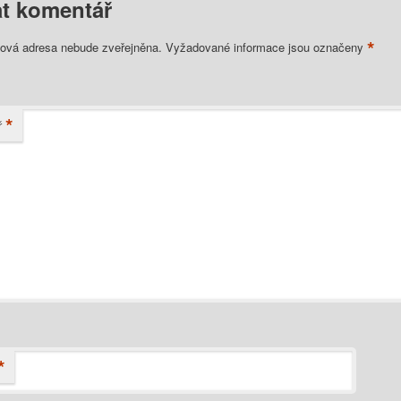
t komentář
*
lová adresa nebude zveřejněna.
Vyžadované informace jsou označeny
*
ř
*