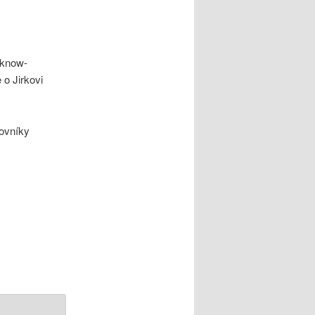
 know-
e o Jirkovi
ovníky