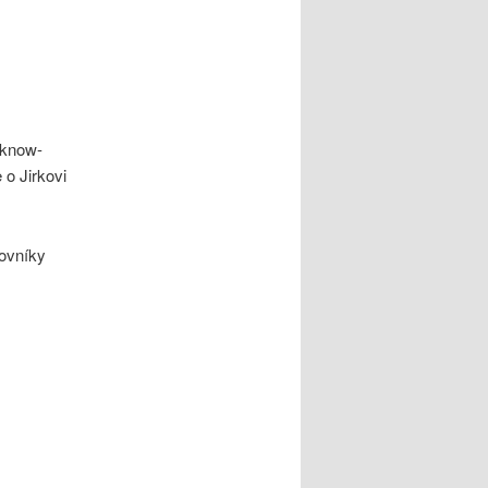
 know-
e o Jirkovi
ovníky