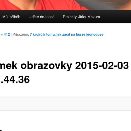
Můj příběh
Jděte do toho!
Projekty Jirky Mazura
 × 412
| Přiřazeno:
7 kroků k tomu, jak začít na burze jednoduše
mek obrazovky 2015-02-03
.44.36