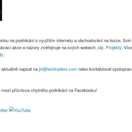
istou na podnikání s využitím internetu a obchodování na burze. Své
lávací akce a názory zvěřejnuje na svých webech, viz.
Projekty
. Víc
dy
.
 aktuálně napsat na
jiri@wintraders.com
nebo kontaktovat spoluprac
e mezi příznivce chytrého podnikání na Facebooku!