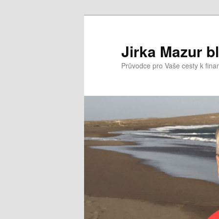
Přejít
k
hlavnímu
Jirka Mazur b
obsahu
Průvodce pro Vaše cesty k fina
webu