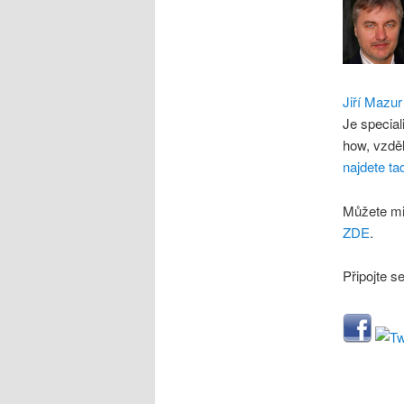
Jiří Mazur
Je special
how, vzdě
najdete ta
Můžete mi
ZDE
.
Připojte s