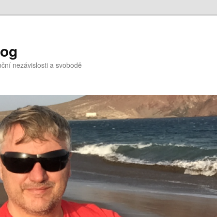
log
nční nezávislosti a svobodě