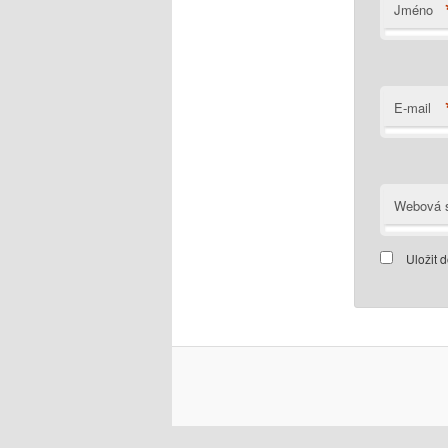
Jméno
E-mail
Webová s
Uložit 