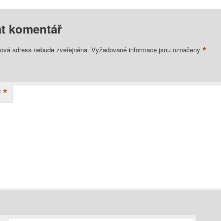
t komentář
*
lová adresa nebude zveřejněna.
Vyžadované informace jsou označeny
*
ř