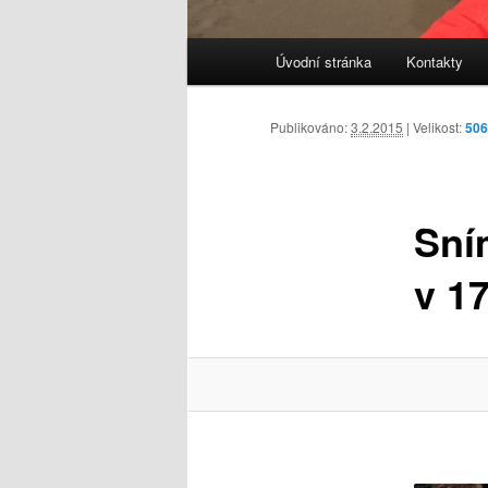
Hlavní
Úvodní stránka
Kontakty
navigační
menu
Publikováno:
3.2.2015
| Velikost:
506
Sní
v 17