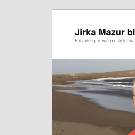
Přejít
k
hlavnímu
Jirka Mazur b
obsahu
Průvodce pro Vaše cesty k fina
webu