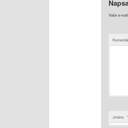
Napsa
Vaše e-mai
Komentá
Jméno