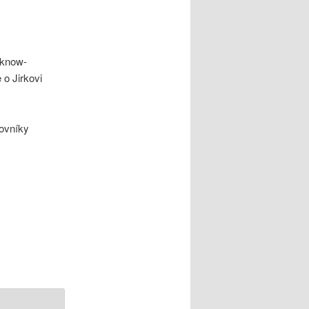
 know-
e o Jirkovi
ovníky