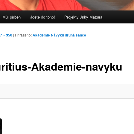
Můj příběh
Jděte do toho!
Projekty Jirky Mazura
7 × 350
| Přiřazeno:
Akademie Návyků druhá šance
ritius-Akademie-navyku