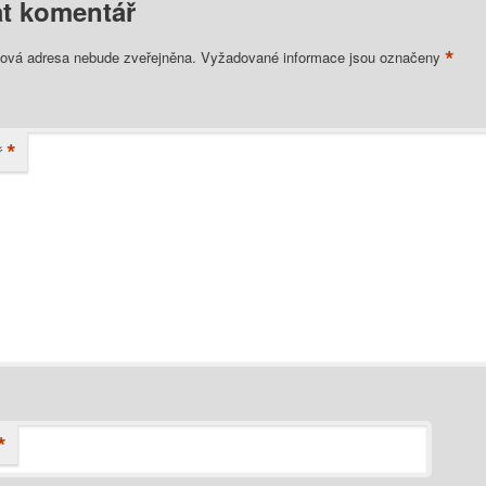
t komentář
*
lová adresa nebude zveřejněna.
Vyžadované informace jsou označeny
*
ř
*