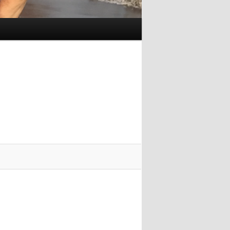
Navigace
pro
obrázky