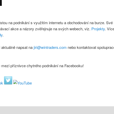
istou na podnikání s využitím internetu a obchodování na burze. Své
lávací akce a názory zvěřejnuje na svých webech, viz.
Projekty
. Víc
dy
.
 aktuálně napsat na
jiri@wintraders.com
nebo kontaktovat spoluprac
e mezi příznivce chytrého podnikání na Facebooku!