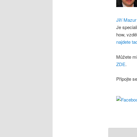
Jiří Mazur
Je special
how, vzdě
najdete ta
Můžete mi
ZDE
.
Připojte s