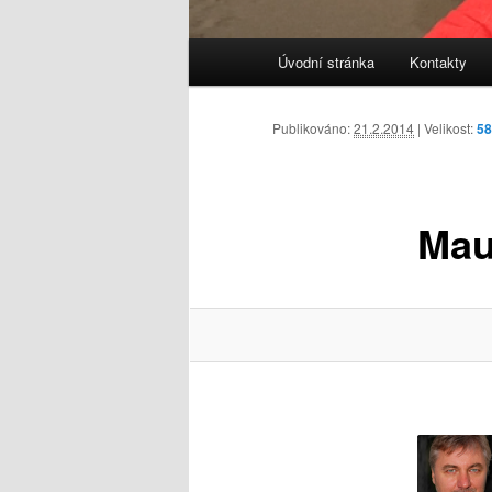
Hlavní
Úvodní stránka
Kontakty
navigační
menu
Publikováno:
21.2.2014
| Velikost:
58
Mau