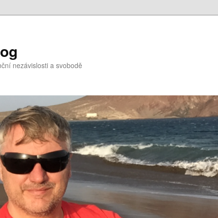
log
nční nezávislosti a svobodě