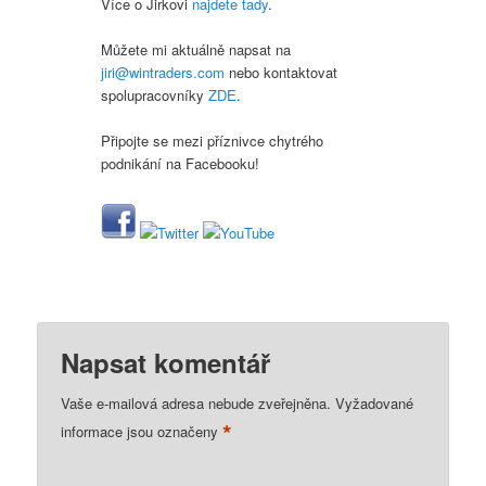
Více o Jirkovi
najdete tady
.
Můžete mi aktuálně napsat na
jiri@wintraders.com
nebo kontaktovat
spolupracovníky
ZDE
.
Připojte se mezi příznivce chytrého
podnikání na Facebooku!
Napsat komentář
Vaše e-mailová adresa nebude zveřejněna.
Vyžadované
*
informace jsou označeny