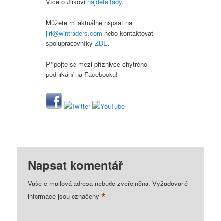
Více o Jirkovi
najdete tady
.
Můžete mi aktuálně napsat na
jiri@wintraders.com
nebo kontaktovat
spolupracovníky
ZDE
.
Připojte se mezi příznivce chytrého
podnikání na Facebooku!
Napsat komentář
Vaše e-mailová adresa nebude zveřejněna.
Vyžadované
*
informace jsou označeny