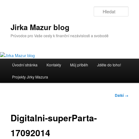
Přejít
k
Hleda
hlavnímu
obsahu
Jirka Mazur blog
webu
Průvodce pro Vaše cesty k finanční nezávislosti a svobodě
Hlavní
Úvodní stránka
Kontakty
Můj příběh
Jděte do toho!
navigační
menu
Projekty Jirky Mazura
Navigace
Další →
pro
obrázky
Digitalni-superParta-
17092014