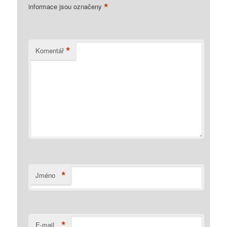
*
informace jsou označeny
*
Komentář
*
Jméno
*
E-mail