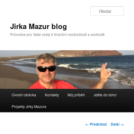
Přejít
k
Hleda
hlavnímu
obsahu
Jirka Mazur blog
webu
Průvodce pro Vaše cesty k finanční nezávislosti a svobodě
Hlavní
Úvodní stránka
Kontakty
Můj příběh
Jděte do toho!
navigační
menu
Projekty Jirky Mazura
Navigace
← Předchozí
Další →
pro