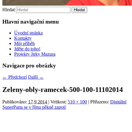
Hledat
Hlavní navigační menu
Úvodní stránka
Kontakty
Můj příběh
Jděte do toho!
Projekty Jirky Mazura
Navigace pro obrázky
← Předchozí
Další →
Zeleny-obly-ramecek-500-100-11102014
Publikováno:
17.9.2014
| Velikost:
510 × 100
| Přiřazeno:
Digitální
SuperParta se v říjnu pěkně zapotí