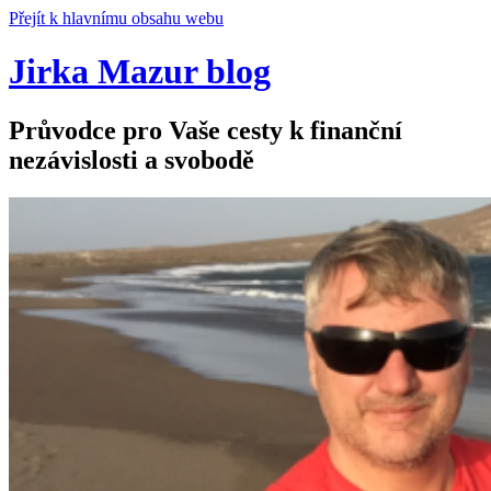
Přejít k hlavnímu obsahu webu
Jirka Mazur blog
Průvodce pro Vaše cesty k finanční
nezávislosti a svobodě