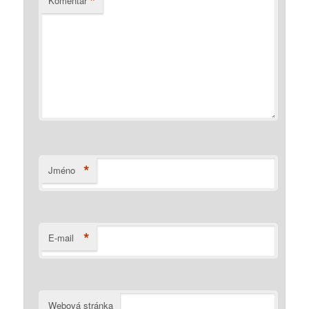
*
Komentář
*
Jméno
*
E-mail
Webová stránka