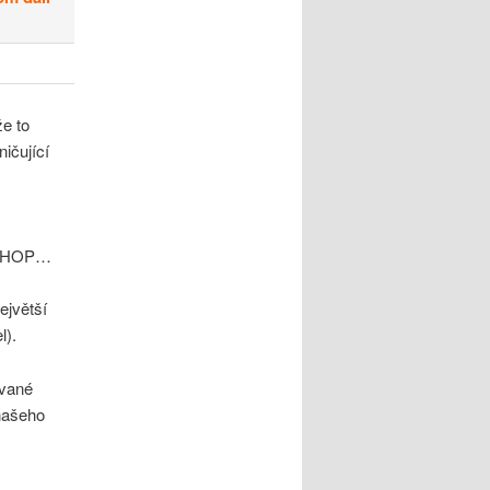
e to
ničující
te HOP…
největší
l).
ívané
našeho