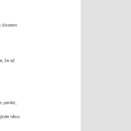
s životem
je, že až
e, peněz,
jinde něco