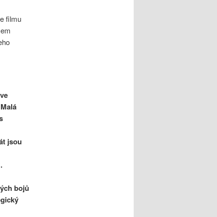
e filmu
Jsem
eho
 ve
 Malá
s
át jsou
.
ných bojů
egický