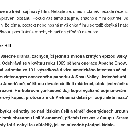
sem zhlédl zajímavý film.
Nebojte se, dnešní článek nebude recenz
yprávění obsahu. Pokud vás téma zaujme, snadno si film opatříte. 
, že téma, podtext nebo nosná myšlenka filmu se totiž dotýká i naš
života, podnikání a mnohých našich příběhů na burze…
r Hill
válečné drama, zachycující jednu z mnoha krutých epizod války
. Odehrává se v květnu roku 1969 během operace Apache Snow.
 jednotka ze 101. výsadkové divize amerického letectva začíná 
m vietcongem obsazeného pahorku A Shau Valley. Jedenáctkrát
 Američané, většinou devatenáctiletí mládenci, útok, jedenáctkr
raženi. Horkokrevní yankeeové dají kopci výstižné pojmenování
ový kopec, protože z nich Vietnamci dělají při boji ‚mleté maso‘
bytku jednotky po nadlidském úsilí a téměř dvou týdnech urput
olomit obrannou linii Vietnamců, přichází rozkaz k ústupu. Strat
ty totiž nebyl tak důležitý, jak se původně předpokládalo.