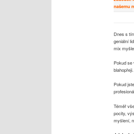
našemu m
Dnes s tím
geniální l
mix myšlen
Pokud se v
blahopřeji
Pokud jste 
profesioná
Téměř vše,
pocity, v
myšlení, 