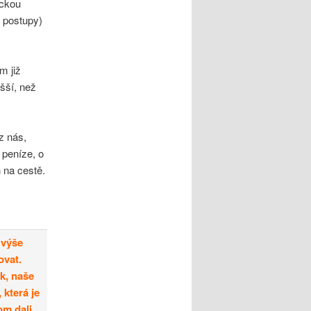
ickou
 postupy)
m již
ušší, než
z nás,
 peníze, o
 na cestě.
 výše
ovat.
k, naše
která je
om dali