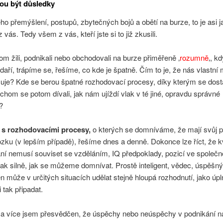
ou být důsledky
o přemýšlení, postupů, zbytečných bojů a obětí na burze, to je asi 
vás. Tedy všem z vás, kteří jste si to již zkusili.
m žili, podnikali nebo obchodovali na burze přiměřeně ‚
rozumně
‚, k
aří, trápíme se, řešíme, co kde je špatně. Čím to je, že nás vlastní
zuje? Kde se berou špatné rozhodovací procesy, díky kterým se do
ychom se potom dívali, jak nám ujíždí vlak v té jiné, opravdu správné
i?
 s rozhodovacími procesy,
o kterých se domníváme, že mají svůj 
u (v lepším případě), řešíme dnes a denně. Dokonce lze říct, že kv
í nemusí souviset se vzděláním, IQ předpoklady, pozicí ve společno
ak silně, jak se můžeme domnívat. Prostě inteligent, vědec, úspěšný
může v určitých situacích udělat stejně hloupá rozhodnutí, jako úp
 tak připadat.
e a více jsem přesvědčen, že úspěchy nebo neúspěchy v podnikání n