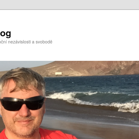
log
nční nezávislosti a svobodě