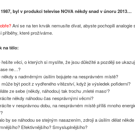
1987, byl v produkci televise NOVA někdy snad v únoru 2013…
dobře?
Ani se na ten krvák nemusíte dívat, abyste pochopili analogie 
 příběhy, které prožíváme.
k na tělo:
 řešíte věci, o kterých si myslíte, že jsou důležité a později se ukazu
zase ne…?
 někdy s nadměrným úsilím bojujete na nesprávném místě?
 může být pocit z vydřeného vítězství, když je výsledek pofiderní?
láte ze sebe (někdy, náhodou) tak trochu ‚mleté maso‘?
rácíte někdy náhodou čas nesprávnými věcmi?
rácíte v nesprávnou dobu, na nesprávném místě příliš mnoho energi
í?
lo by se náhodou se stejným nasazením, zdroji a úsilím dělat někde 
mnějšího? Efektivnějšího? Smysluplnějšího?