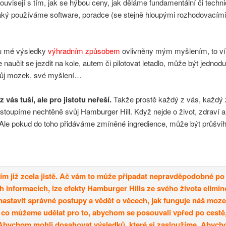
uvisejí s tím, jak se hýbou ceny, jak děláme fundamentální či techn
jaký používáme software, poradce (se stejně hloupými rozhodovacími
ou mé výsledky
výhradním způsobem
ovlivněny mým myšlením, to ví
e naučit se jezdit na kole, autem či pilotovat letadlo, může být jednod
vůj mozek, své myšlení…
 vás tuší, ale pro jistotu neřeší.
Takže prostě každý z vás, každý 
toupíme nechtěně svůj Hamburger Hill. Když nejde o život, zdraví a
 Ale pokud do toho přidáváme zmíněné ingredience, může být průšvih
vím již zcela jistě. Ač vám to může připadat nepravděpodobné po
 informacích, lze efekty Hamburger Hills ze svého života elimin
 nastavit správné postupy a vědět o věcech, jak funguje náš moze
 co můžeme udělat pro to, abychom se posouvali vpřed po cestě, 
Abychom mohli dosahovat výsledků, které si zasloužíme. Abych