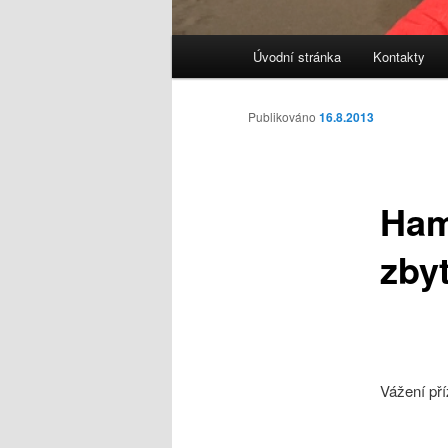
Hlavní
Úvodní stránka
Kontakty
navigační
menu
Publikováno
16.8.2013
Ham
zby
Vážení pří