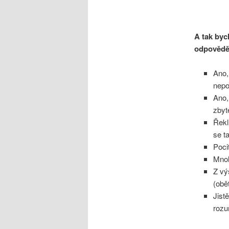
A tak byc
odpovědě
Ano,
nepo
Ano,
zbyt
Řekl
se ta
Poci
Mnoh
Z vý
(obě
Jist
rozu