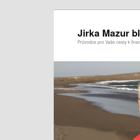
Přejít
k
hlavnímu
Jirka Mazur b
obsahu
Průvodce pro Vaše cesty k fina
webu