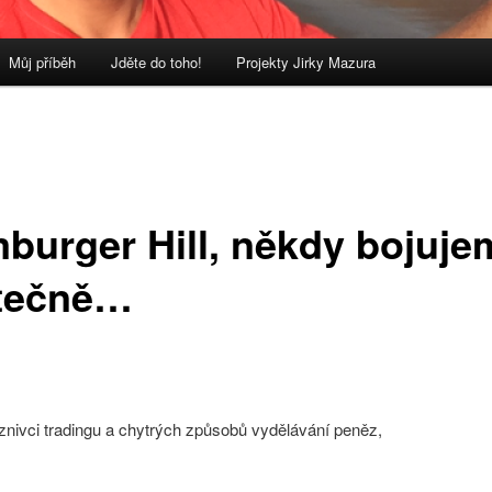
Můj příběh
Jděte do toho!
Projekty Jirky Mazura
burger Hill, někdy bojuje
tečně…
znivci tradingu a chytrých způsobů vydělávání peněz,