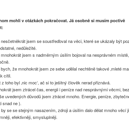
hom mohli v otázkách pokračovat. Já osobně si musím poctivě
t:
 nesčetněkrát jsem se soustřeďoval na věci, které se ukázaly být poz
dstatné, nedůležité.
 mnohokrát jsem s nadměrným úsilím bojoval na nesprávném místě
ečně.
 bych, že mnohokrát jsem ze sebe udělal nechtěně takové ‚mleté ma
k cítil.
t z toho byl ‚nic moc‘, ač si to ješitný člověk nerad přiznává.
okrát jsem ztrácel čas, energii i peníze nad nesprávnými věcmi, bez
še uvedených důvodů jsem ztrácel mnoho. Energie, peníze, zbytečné
ti snad ne
).
ě by se se stejným nasazením, zdroji a úsilím dalo dělat mnoho věcí j
mněji, efektivněji, smysluplněji.