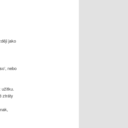
ději jako
,
so‘, nebo
 užitku.
 ztráty
inak,