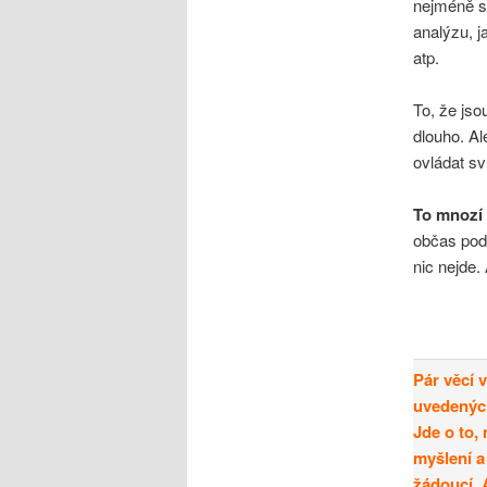
nejméně so
analýzu, 
atp.
To, že js
dlouho. Al
ovládat s
To mnozí z
občas pods
nic nejde.
Pár věcí 
uvedených
Jde o to,
myšlení a
žádoucí. 