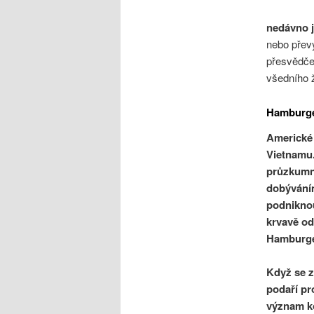
nedávno j
nebo přev
přesvědčen
všedního 
Hamburge
Americké 
Vietnamu
průzkumná
dobývání
podniknou
krvavě od
Hamburger
Když se z
podaří pr
význam kó