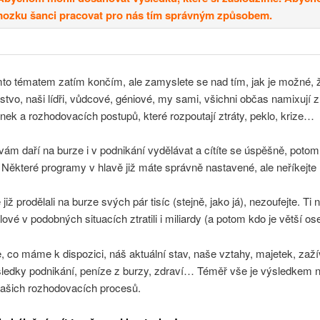
ozku šanci pracovat pro nás tím správným způsobem.
to tématem zatím končím, ale zamyslete se nad tím, jak je možné, ž
idstvo, naši lídři, vůdcové, géniové, my sami, všichni občas namixují z
ek a rozhodovacích postupů, které rozpoutají ztráty, peklo, krize…
ám daří na burze i v podnikání vydělávat a cítíte se úspěšně, potom
. Některé programy v hlavě již máte správně nastavené, ale neříkej
již prodělali na burze svých pár tisíc (stejně, jako já), nezoufejte. Ti 
lové v podobných situacích ztratili i miliardy (a potom kdo je větší ose
 co máme k dispozici, náš aktuální stav, naše vztahy, majetek, zaž
ýsledky podnikání, peníze z burzy, zdraví… Téměř vše je výsledkem 
našich rozhodovacích procesů.