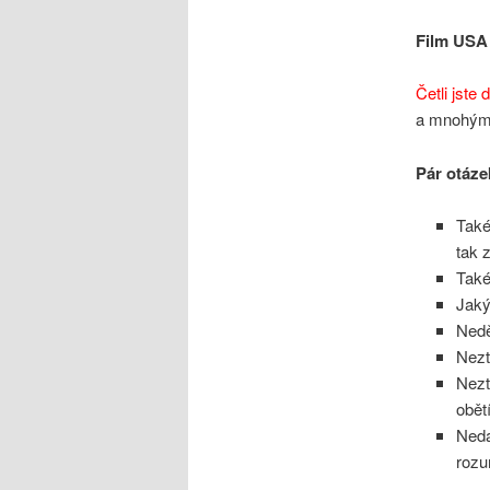
Film USA 
Četli jste 
a mnohými
Pár otáze
Také
tak 
Také
Jaký
Nedě
Nezt
Nezt
obět
Neda
rozu