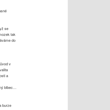
jasné
dyž se
 mozek tak
stáváme do
původ v
alita
sti a
lný blbec…
a burze