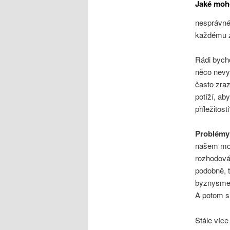
Jaké moh
nesprávnéh
každému z 
Rádi bycho
něco nevyd
často zra
potíží, ab
příležitost
Problémy
našem mozk
rozhodován
podobně, t
byznysmen 
A potom si
Stále víc