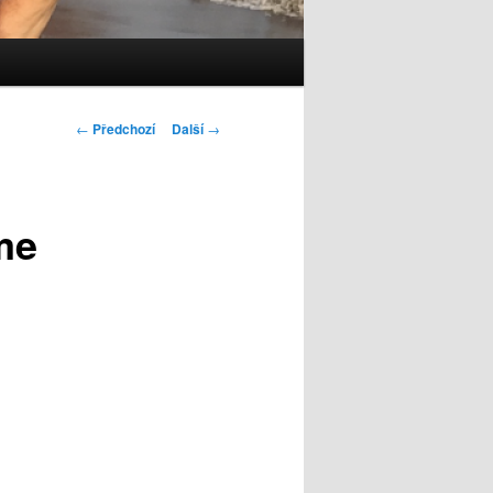
Navigace
←
Předchozí
Další
→
pro
příspěvky
me