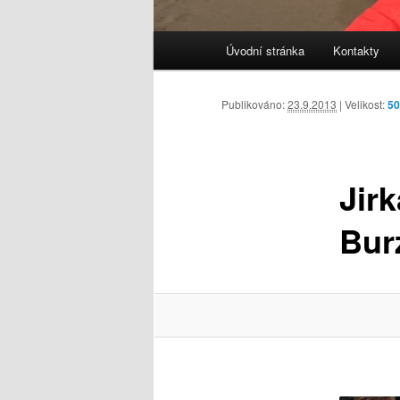
Hlavní
Úvodní stránka
Kontakty
navigační
menu
Publikováno:
23.9.2013
| Velikost:
50
Jir
Bur