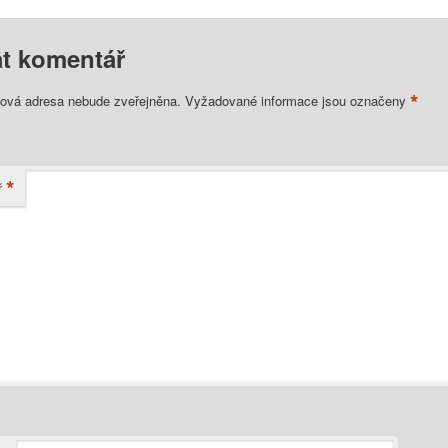
t komentář
*
lová adresa nebude zveřejněna.
Vyžadované informace jsou označeny
*
ř