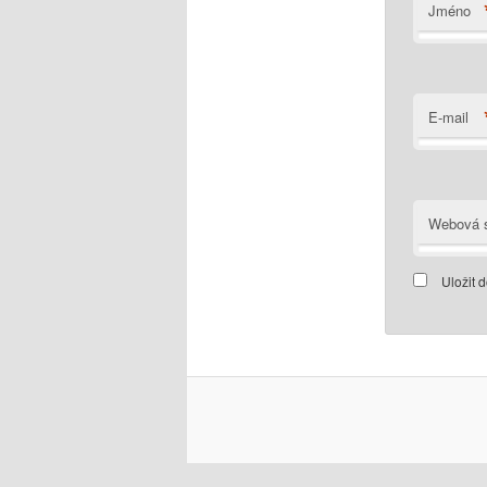
Jméno
E-mail
Webová s
Uložit 