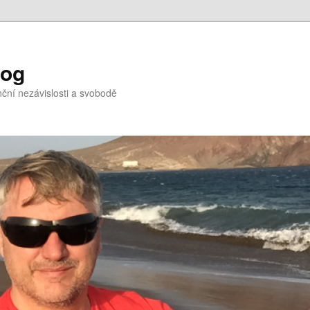
log
nční nezávislosti a svobodě