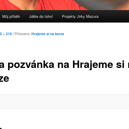
Můj příběh
Jděte do toho!
Projekty Jirky Mazura
5 × 318
| Přiřazeno:
Hrajeme si na burze
ka pozvánka na Hrajeme si
ze