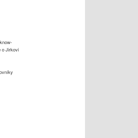
 know-
e o Jirkovi
ovníky