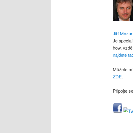
Jiří Mazur
Je special
how, vzdě
najdete ta
Můžete mi
ZDE
.
Připojte s