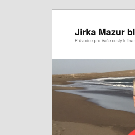
Přejít
k
hlavnímu
Jirka Mazur b
obsahu
Průvodce pro Vaše cesty k fina
webu