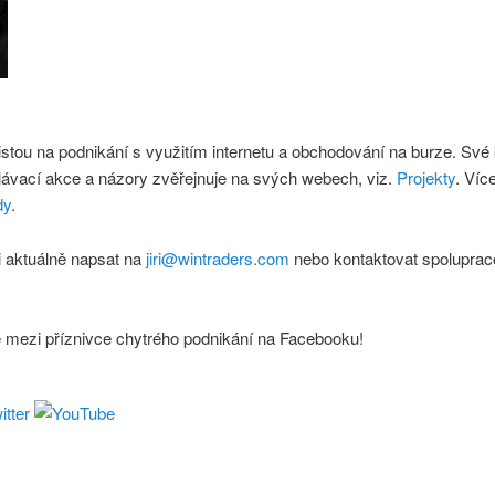
istou na podnikání s využitím internetu a obchodování na burze. Své
lávací akce a názory zvěřejnuje na svých webech, viz.
Projekty
. Víc
dy
.
 aktuálně napsat na
jiri@wintraders.com
nebo kontaktovat spoluprac
e mezi příznivce chytrého podnikání na Facebooku!