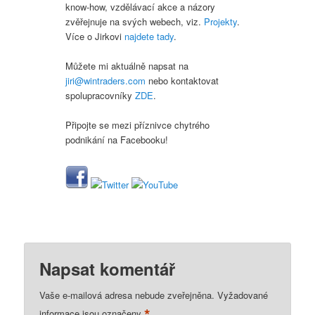
know-how, vzdělávací akce a názory
zvěřejnuje na svých webech, viz.
Projekty
.
Více o Jirkovi
najdete tady
.
Můžete mi aktuálně napsat na
jiri@wintraders.com
nebo kontaktovat
spolupracovníky
ZDE
.
Připojte se mezi příznivce chytrého
podnikání na Facebooku!
Napsat komentář
Vaše e-mailová adresa nebude zveřejněna.
Vyžadované
*
informace jsou označeny