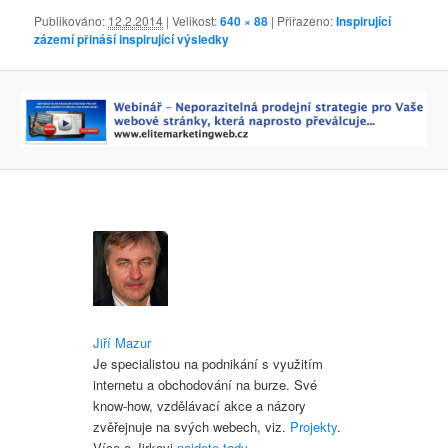
Publikováno:
12.2.2014
| Velikost:
640 × 88
| Přiřazeno:
Inspirující
zázemí přináší inspirující výsledky
Jiří Mazur
Je specialistou na podnikání s využitím
internetu a obchodování na burze. Své
know-how, vzdělávací akce a názory
zvěřejnuje na svých webech, viz.
Projekty
.
Více o Jirkovi
najdete tady
.