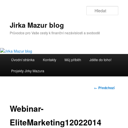
Přejít
k
Hleda
hlavnímu
obsahu
Jirka Mazur blog
webu
Průvodce pro Vaše cesty k finanční nezávislosti a svobodě
Hlavní
Úvodní stránka
Kontakty
Můj příběh
Jděte do toho!
navigační
menu
Projekty Jirky Mazura
Navigace
← Předchozí
pro
obrázky
Webinar-
EliteMarketing12022014