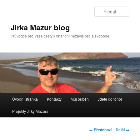
Přejít
k
Hleda
hlavnímu
obsahu
Jirka Mazur blog
webu
Průvodce pro Vaše cesty k finanční nezávislosti a svobodě
Hlavní
Úvodní stránka
Kontakty
Můj příběh
Jděte do toho!
navigační
menu
Projekty Jirky Mazura
Navigace
← Předchozí
Další →
pro