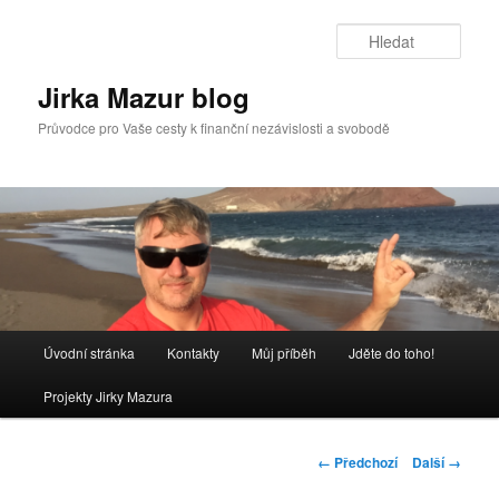
Přejít
k
Hleda
hlavnímu
obsahu
Jirka Mazur blog
webu
Průvodce pro Vaše cesty k finanční nezávislosti a svobodě
Hlavní
Úvodní stránka
Kontakty
Můj příběh
Jděte do toho!
navigační
menu
Projekty Jirky Mazura
Navigace
← Předchozí
Další →
pro