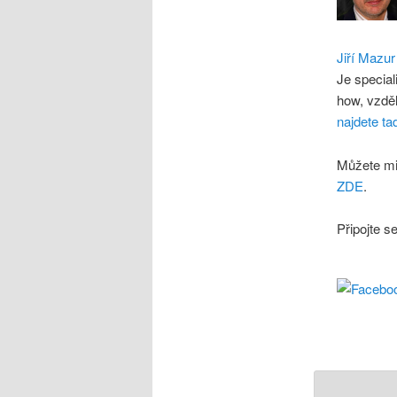
Jiří Mazur
Je special
how, vzdě
najdete ta
Můžete mi
ZDE
.
Připojte s