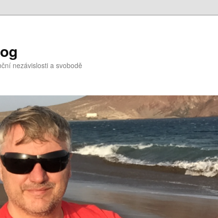
log
nční nezávislosti a svobodě