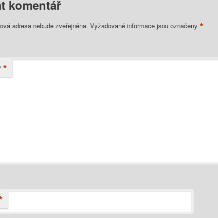
t komentář
*
lová adresa nebude zveřejněna.
Vyžadované informace jsou označeny
*
ř
*