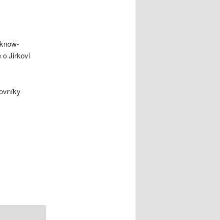
 know-
e o Jirkovi
ovníky