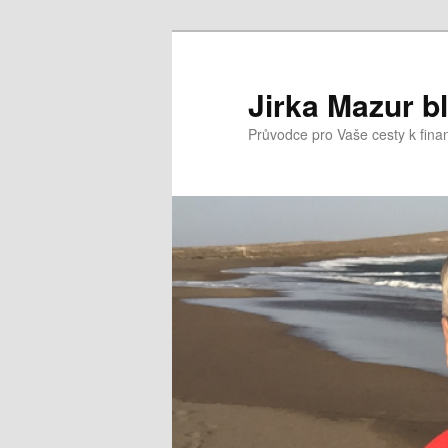
Přejít
k
hlavnímu
Jirka Mazur b
obsahu
Průvodce pro Vaše cesty k fina
webu