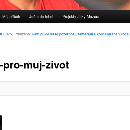
Můj příběh
Jděte do toho!
Projekty Jirky Mazura
0 × 375
| Přiřazeno:
Kam půjde vaše pozornost, zaměření a koncentrace v roce
-pro-muj-zivot