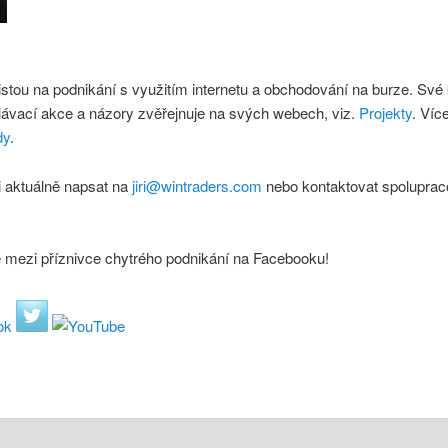
istou na podnikání s využitím internetu a obchodování na burze. Své
lávací akce a názory zvěřejnuje na svých webech, viz.
Projekty
. Víc
dy
.
 aktuálně napsat na
jiri@wintraders.com
nebo kontaktovat spoluprac
e mezi příznivce chytrého podnikání na Facebooku!