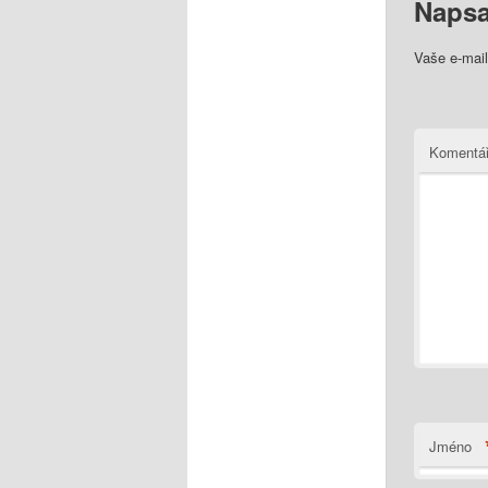
Napsa
Vaše e-mai
Komentá
Jméno