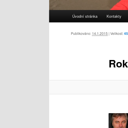
Hlavní
Úvodní stránka
Kontakty
navigační
menu
Publikováno:
14.1.2015
| Velikost:
45
Rok