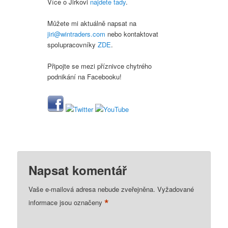
Více o Jirkovi
najdete tady
.
Můžete mi aktuálně napsat na
jiri@wintraders.com
nebo kontaktovat
spolupracovníky
ZDE
.
Připojte se mezi příznivce chytrého
podnikání na Facebooku!
Napsat komentář
Vaše e-mailová adresa nebude zveřejněna.
Vyžadované
*
informace jsou označeny