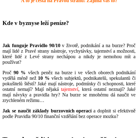
A to je cesta na Pravou stranu! Zajímá vás to?
Kde v byznyse leží peníze?
Jak funguje Pravidlo 90/10
v životě, podnikání a na burze? Proč
mají lidé z Pravé strany nástroje, vychytávky, tajemství a možnosti,
které lidé z Levé strany nechápou a nikdy je nemohou mít a
používat?
Proč
90 %
všech peněz na burze i ve všech oborech podnikání
vydělá méně než
10 %
všech subjektů, podnikatelů, spekulantů či
pokušitelů štěstí? Jaké mají nástroje, podmínky či schopnosti, které
ostatní nemají? Mají nějaká
tajemství
, která ostatní neznají? Jaké
mají návyky a pravidla hry? Na burze se mnohému dá naučit ve
zrychleném režimu…
Jak se naučit základy burzovních operací
a doplnit si efektivně
podle Pravidla 90/10 finanční vzdělání bez operace mozku?