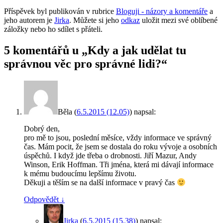
Příspěvek byl publikován v rubrice
Bloguji - názory a komentáře
a
jeho autorem je
Jirka
. Můžete si jeho
odkaz
uložit mezi své oblíbené
záložky nebo ho sdílet s přáteli.
5 komentářů u „
Kdy a jak udělat tu
správnou věc pro správné lidi?
“
Běla
(
6.5.2015 (12.05)
)
napsal:
Dobrý den,
pro mě to jsou, poslední měsíce, vždy informace ve správný
čas. Mám pocit, že jsem se dostala do roku vývoje a osobních
úspěchů. I když jde třeba o drobnosti. Jiří Mazur, Andy
Winson, Erik Hoffman. Tři jména, která mi dávají informace
k mému budoucímu lepšímu životu.
Děkuji a těším se na další informace v pravý čas
Odpovědět
↓
Jirka
(
6.5.2015 (15.38)
)
napsal: