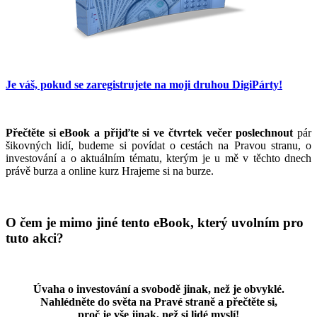
Je váš, pokud se zaregistrujete na moji druhou DigiPárty!
Přečtěte si eBook a přijďte si ve čtvrtek večer poslechnout
pár
šikovných lidí, budeme si povídat o cestách na Pravou stranu, o
investování a o aktuálním tématu, kterým je u mě v těchto dnech
právě burza a online kurz Hrajeme si na burze.
O čem je mimo jiné tento eBook, který uvolním pro
tuto akci?
Úvaha o investování a svobodě jinak, než je obvyklé.
Nahlédněte do světa na Pravé straně a přečtěte si,
proč je vše jinak, než si lidé myslí!