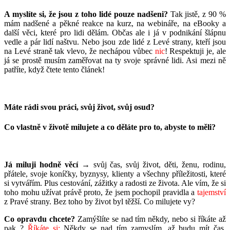
A myslíte si, že jsou z toho lidé pouze nadšeni?
Tak jistě, z 90 %
mám nadšené a pěkné reakce na kurz, na webináře, na eBooky a
další věci, které pro lidi dělám. Občas ale i já v podnikání šlápnu
vedle a pár lidí naštvu. Nebo jsou zde lidé z Levé strany, kteří jsou
na Levé straně tak vlevo, že nechápou vůbec
nic
! Respektuji je, ale
já se prostě musím zaměřovat na ty svoje správné lidi. Asi mezi ně
patříte, když čtete tento článek!
Máte rádi svou práci, svůj život, svůj osud?
Co vlastně v životě milujete a co děláte pro to, abyste to měli?
Já miluji hodně věcí →
svůj čas, svůj život, děti, ženu, rodinu,
přátele, svoje koníčky, byznysy, klienty a všechny příležitosti, které
si vytvářím. Plus cestování, zážitky a radosti ze života. Ale vím, že si
toho mohu užívat právě proto, že jsem pochopil pravidla a
tajemství
z Pravé strany. Bez toho by život byl těžší. Co milujete vy?
Co opravdu chcete?
Zamýšlíte se nad tím někdy, nebo si říkáte až
pak..?
Říkáte si:
Někdy se nad tím zamyslím, až budu mít čas,