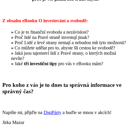
Z obsahu eBooku O investování a svobodě:
»
Co je to finanční svoboda a nezávislost?
»
Proč lidé na Pravé straně investují jinak?
»
Proč Lidé z levé strany nemají a nebudou mít tyto možnosti?
»
Co můžete udělat pro to, abyste šli cestou ke svobodě?
»
Jaká jsou tajemství lidí z Pravé strany, o kterých možná
nevíte?
»
Jaké
tři investiční tipy
pro vás v eBooku mám?
Pro koho z vás je to dnes ta správná informace ve
správný čas?
Napište mi, přijďte na
DigiPárty
a buďte se mnou v akcích!
Jirka Mazur