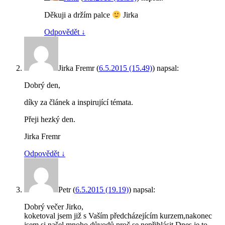
Děkuji a držím palce
Jirka
Odpovědět
↓
Jirka Fremr
(
6.5.2015 (15.49)
)
napsal:
Dobrý den,
díky za článek a inspirující témata.
Přeji hezký den.
Jirka Fremr
Odpovědět
↓
Petr
(
6.5.2015 (19.19)
)
napsal:
Dobrý večer Jirko,
koketoval jsem již s Vaším předcházejícím kurzem,nakonec
jsem si našel mnoho důvodů,proč se nepřihlásit.Dnes je to