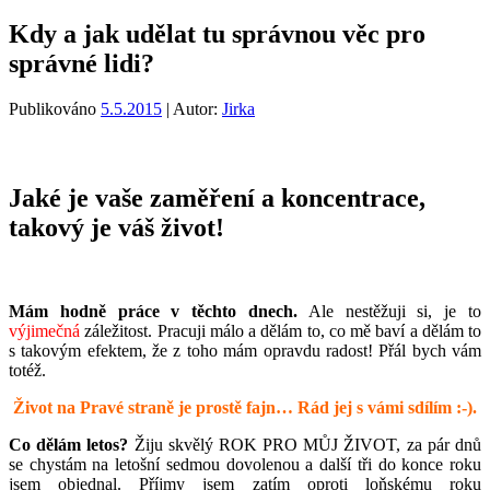
Kdy a jak udělat tu správnou věc pro
správné lidi?
Publikováno
5.5.2015
| Autor:
Jirka
Jaké je vaše zaměření a koncentrace,
takový je váš život!
Mám hodně práce v těchto dnech.
Ale nestěžuji si, je to
výjimečná
záležitost. Pracuji málo a dělám to, co mě baví a dělám to
s takovým efektem, že z toho mám opravdu radost! Přál bych vám
totéž.
Život na Pravé straně je prostě fajn… Rád jej s vámi sdílím :-).
Co dělám letos?
Žiju skvělý ROK PRO MŮJ ŽIVOT, za pár dnů
se chystám na letošní sedmou dovolenou a další tři do konce roku
jsem objednal. Příjmy jsem zatím oproti loňskému roku