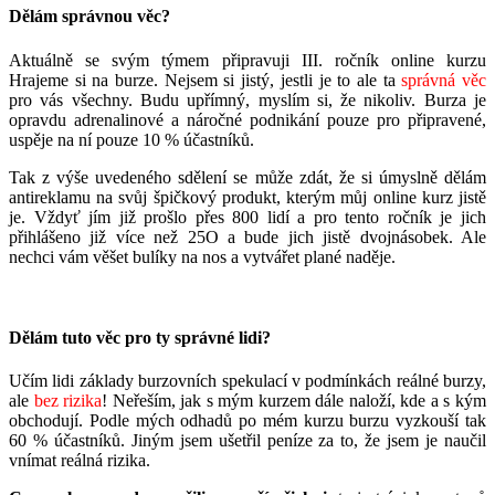
Dělám správnou věc?
Aktuálně se svým týmem připravuji III. ročník online kurzu
Hrajeme si na burze. Nejsem si jistý, jestli je to ale ta
správná věc
pro vás všechny. Budu upřímný, myslím si, že nikoliv. Burza je
opravdu adrenalinové a náročné podnikání pouze pro připravené,
uspěje na ní pouze 10 % účastníků.
Tak z výše uvedeného sdělení se může zdát, že si úmyslně dělám
antireklamu na svůj špičkový produkt, kterým můj online kurz jistě
je. Vždyť jím již prošlo přes 800 lidí a pro tento ročník je jich
přihlášeno již více než 25O a bude jich jistě dvojnásobek. Ale
nechci vám věšet bulíky na nos a vytvářet plané naděje.
Dělám tuto věc pro ty správné lidi?
Učím lidi základy burzovních spekulací v podmínkách reálné burzy,
ale
bez rizika
! Neřeším, jak s mým kurzem dále naloží, kde a s kým
obchodují. Podle mých odhadů po mém kurzu burzu vyzkouší tak
60 % účastníků. Jiným jsem ušetřil peníze za to, že jsem je naučil
vnímat reálná rizika.