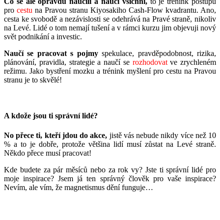
Co se ale opravdu naučili a naučí všichni,
to je trénink postupů
pro
cestu
na Pravou stranu Kiyosakiho Cash-Flow kvadrantu. Ano,
cesta ke svobodě a nezávislosti se odehrává na Pravé straně, nikoliv
na Levé. Lidé o tom nemají tušení a v rámci kurzu jim objevuji nový
svět podnikání a investic.
Naučí se pracovat s pojmy
spekulace, pravděpodobnost, rizika,
plánování, pravidla, strategie a naučí se
rozhodovat
ve zrychleném
režimu. Jako bystření mozku a trénink myšlení pro cestu na Pravou
stranu je to skvělé!
A kdože jsou ti správní lidé?
No přece ti, kteří jdou do akce,
jistě vás nebude nikdy více než 10
% a to je dobře, protože většina lidí musí zůstat na Levé straně.
Někdo přece musí pracovat!
Kde budete za pár měsíců nebo za rok vy? Jste ti správní lidé pro
moje inspirace? Jsem já ten správný člověk pro vaše inspirace?
Nevím, ale vím, že magnetismus dění funguje…