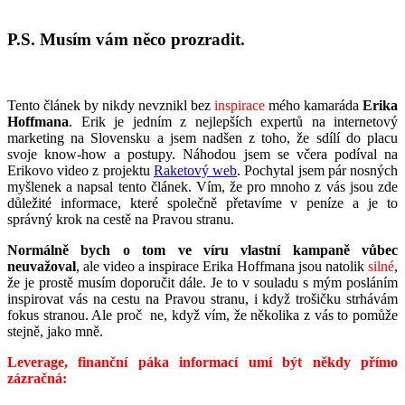
P.S. Musím vám něco prozradit.
Tento článek by nikdy nevznikl bez
inspirace
mého kamaráda
Erika
Hoffmana
. Erik je jedním z nejlepších expertů na internetový
marketing na Slovensku a jsem nadšen z toho, že sdílí do placu
svoje know-how a postupy. Náhodou jsem se včera podíval na
Erikovo video z projektu
Raketový web
. Pochytal jsem pár nosných
myšlenek a napsal tento článek. Vím, že pro mnoho z vás jsou zde
důležité informace, které společně přetavíme v peníze a je to
správný krok na cestě na Pravou stranu.
Normálně bych o tom ve víru vlastní kampaně vůbec
neuvažoval
, ale video a inspirace Erika Hoffmana jsou natolik
silné
,
že je prostě musím doporučit dále. Je to v souladu s mým posláním
inspirovat vás na cestu na Pravou stranu, i když trošičku strhávám
fokus stranou. Ale proč ne, když vím, že několika z vás to pomůže
stejně, jako mně.
Leverage, finanční páka informací umí být někdy přímo
zázračná: