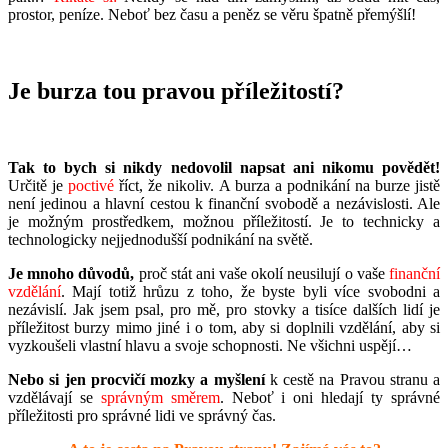
prostor, peníze. Neboť bez času a peněz se věru špatně přemýšlí!
Je burza tou pravou příležitostí?
Tak to bych si nikdy nedovolil napsat ani nikomu povědět!
Určitě je
poctivé
říct, že nikoliv. A burza a podnikání na burze jistě
není jedinou a hlavní cestou k finanční svobodě a nezávislosti. Ale
je možným prostředkem, možnou příležitostí. Je to technicky a
technologicky nejjednodušší podnikání na světě.
Je mnoho důvodů,
proč stát ani vaše okolí neusilují o vaše
finanční
vzdělání
. Mají totiž hrůzu z toho, že byste byli více svobodni a
nezávislí. Jak jsem psal, pro mě, pro stovky a tisíce dalších lidí je
příležitost burzy mimo jiné i o tom, aby si doplnili vzdělání, aby si
vyzkoušeli vlastní hlavu a svoje schopnosti. Ne všichni uspějí…
Nebo si jen procvičí mozky a myšlení
k cestě na Pravou stranu a
vzdělávají se
správným směrem
. Neboť i oni hledají ty správné
příležitosti pro správné lidi ve správný čas.