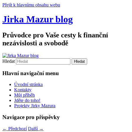
Přejít k hlavnímu obsahu webu
Jirka Mazur blog
Průvodce pro Vaše cesty k finanční
nezávislosti a svobodě
Hledat
Hlavní navigační menu
Úvodní stránka
Kontakty
Můj příběh
Jděte do toho!
Projekty Jirky Mazura
Navigace pro příspěvky
←
Předchozí
Další
→