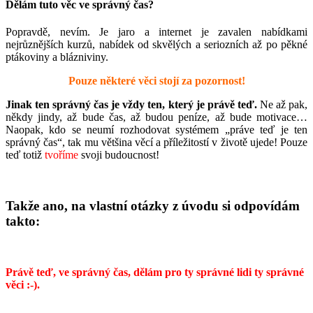
Dělám tuto věc ve správný čas?
Popravdě, nevím. Je jaro a internet je zavalen nabídkami
nejrůznějších kurzů, nabídek od skvělých a seriozních až po pěkné
ptákoviny a blázniviny.
Pouze některé věci stojí za pozornost!
Jinak ten správný čas je vždy ten, který je právě teď.
Ne až pak,
někdy jindy, až bude čas, až budou peníze, až bude motivace…
Naopak, kdo se neumí rozhodovat systémem „práve teď je ten
správný čas“, tak mu většina věcí a příležitostí v životě ujede! Pouze
teď totiž
tvoříme
svoji budoucnost!
Takže ano, na vlastní otázky z úvodu si odpovídám
takto:
Právě teď, ve správný čas, dělám pro ty správné lidi ty správné
věci :-).