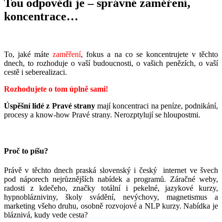
Tou odpovědí je – správné zaměření,
koncentrace…
To, jaké máte
zaměření
, fokus a na co se koncentrujete v těchto
dnech, to rozhoduje o vaší budoucnosti, o vašich penězích, o vaší
cestě i seberealizaci.
Rozhodujete o tom úplně sami!
Úspěšní lidé z Pravé strany
mají koncentraci na peníze, podnikání,
procesy a know-how Pravé strany. Nerozptylují se hloupostmi.
Proč to píšu?
Právě v těchto dnech praská slovenský i český internet ve švech
pod náporech nejrůznějších nabídek a programů. Záračné weby,
radosti z kdečeho, značky totální i pekelné, jazykové kurzy,
hypnoblázniviny, školy svádění, nevýchovy, magnetismus a
marketing všeho druhu, osobně rozvojové a NLP kurzy. Nabídka je
bláznivá, kudy vede cesta?