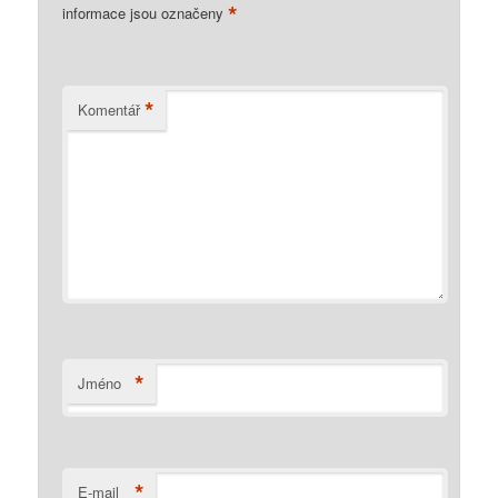
*
informace jsou označeny
*
Komentář
*
Jméno
*
E-mail