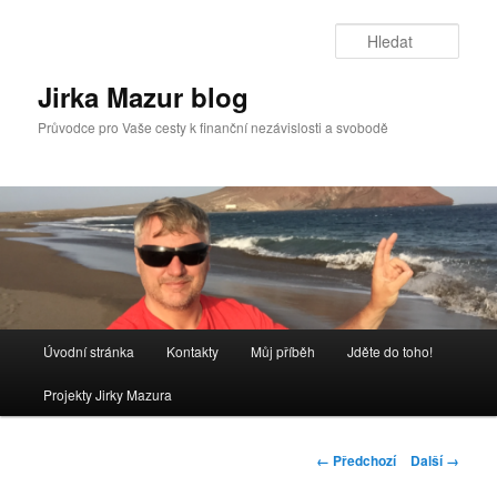
Přejít
k
Hleda
hlavnímu
obsahu
Jirka Mazur blog
webu
Průvodce pro Vaše cesty k finanční nezávislosti a svobodě
Hlavní
Úvodní stránka
Kontakty
Můj příběh
Jděte do toho!
navigační
menu
Projekty Jirky Mazura
Navigace
← Předchozí
Další →
pro