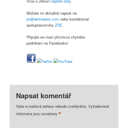
Více o Jirkovi
najdete tady
.
Můžete mi aktuálně napsat na
jiri@wintraders.com
nebo kontaktovat
spolupracovníky
ZDE
.
Připojte se mezi příznivce chytrého
podnikání na Facebooku!
Napsat komentář
Vaše e-mailová adresa nebude zveřejněna.
Vyžadované
*
informace jsou označeny