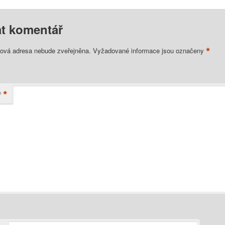
t komentář
*
lová adresa nebude zveřejněna.
Vyžadované informace jsou označeny
*
ř