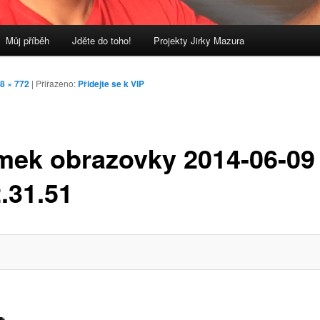
Můj příběh
Jděte do toho!
Projekty Jirky Mazura
8 × 772
| Přiřazeno:
Přidejte se k VIP
mek obrazovky 2014-06-09
.31.51