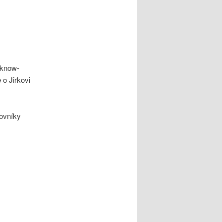
 know-
e o Jirkovi
ovníky