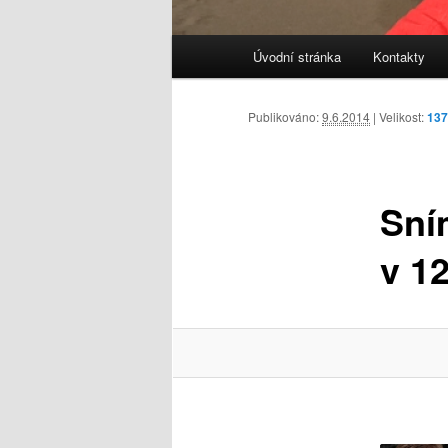
Hlavní
Úvodní stránka
Kontakty
navigační
menu
Publikováno:
9.6.2014
| Velikost:
137
Sní
v 12