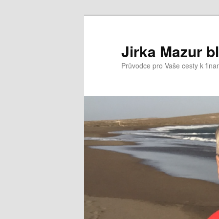
Přejít
k
hlavnímu
Jirka Mazur b
obsahu
Průvodce pro Vaše cesty k fina
webu