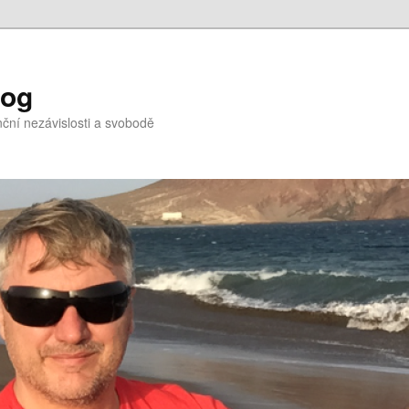
log
nční nezávislosti a svobodě