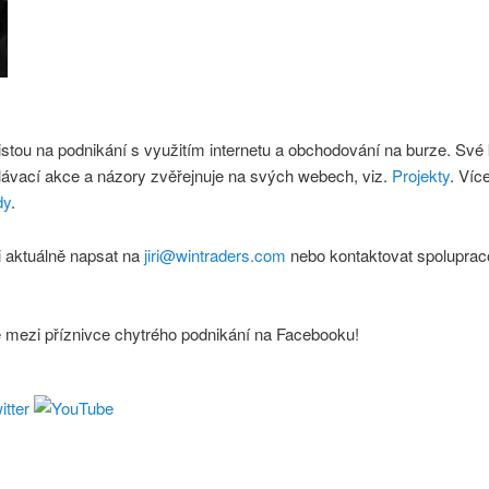
istou na podnikání s využitím internetu a obchodování na burze. Své
lávací akce a názory zvěřejnuje na svých webech, viz.
Projekty
. Víc
dy
.
 aktuálně napsat na
jiri@wintraders.com
nebo kontaktovat spoluprac
e mezi příznivce chytrého podnikání na Facebooku!