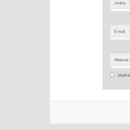
Jméno
E-mail
Webová s
Uložit 