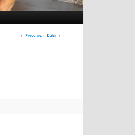
Navigace
← Předchozí
Další →
pro
obrázky