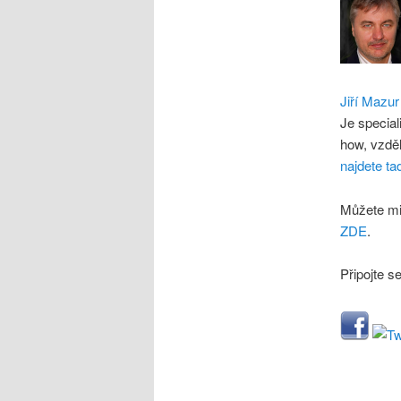
Jiří Mazur
Je special
how, vzdě
najdete ta
Můžete mi
ZDE
.
Připojte s