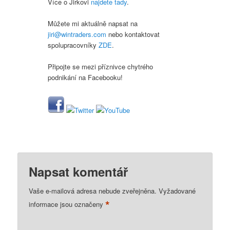
Více o Jirkovi
najdete tady
.
Můžete mi aktuálně napsat na
jiri@wintraders.com
nebo kontaktovat
spolupracovníky
ZDE
.
Připojte se mezi příznivce chytrého
podnikání na Facebooku!
Napsat komentář
Vaše e-mailová adresa nebude zveřejněna.
Vyžadované
*
informace jsou označeny