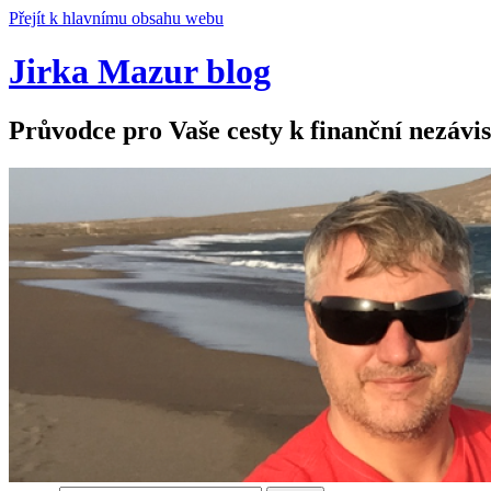
Přejít k hlavnímu obsahu webu
Jirka Mazur blog
Průvodce pro Vaše cesty k finanční nezávis