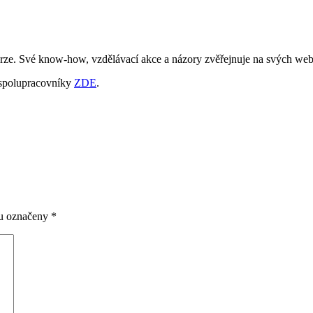
burze. Své know-how, vzdělávací akce a názory zvěřejnuje na svých web
 spolupracovníky
ZDE
.
ou označeny
*