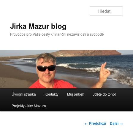
Přejít
k
Hleda
hlavnímu
obsahu
Jirka Mazur blog
webu
Průvodce pro Vaše cesty k finanční nezávislosti a svobodě
Hlavní
Úvodní stránka
Kontakty
Můj příběh
Jděte do toho!
navigační
menu
Projekty Jirky Mazura
Navigace
← Předchozí
Další →
pro