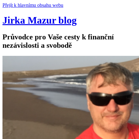
Přejít k hlavnímu obsahu webu
Jirka Mazur blog
Průvodce pro Vaše cesty k finanční
nezávislosti a svobodě