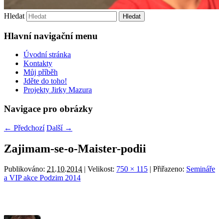
Hledat
Hlavní navigační menu
Úvodní stránka
Kontakty
Můj příběh
Jděte do toho!
Projekty Jirky Mazura
Navigace pro obrázky
← Předchozí
Další →
Zajimam-se-o-Maister-podii
Publikováno:
21.10.2014
| Velikost:
750 × 115
| Přiřazeno:
Semináře
a VIP akce Podzim 2014