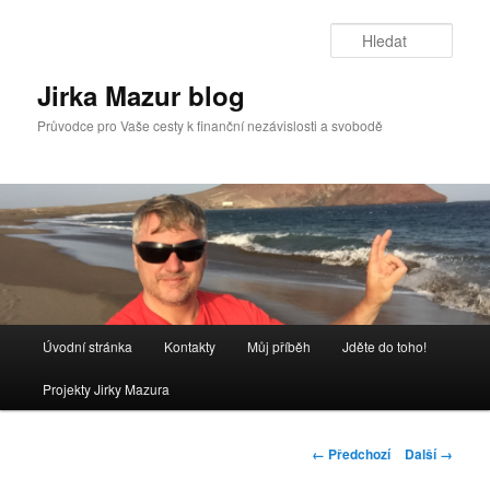
Přejít
k
Hleda
hlavnímu
obsahu
Jirka Mazur blog
webu
Průvodce pro Vaše cesty k finanční nezávislosti a svobodě
Hlavní
Úvodní stránka
Kontakty
Můj příběh
Jděte do toho!
navigační
menu
Projekty Jirky Mazura
Navigace
← Předchozí
Další →
pro