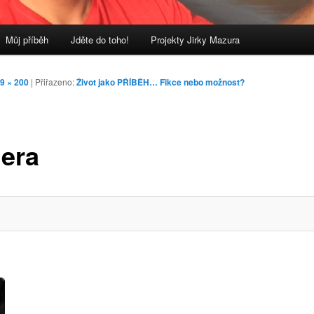
Můj příběh
Jděte do toho!
Projekty Jirky Mazura
9 × 200
| Přiřazeno:
Život jako PŘÍBĚH… Fikce nebo možnost?
iera