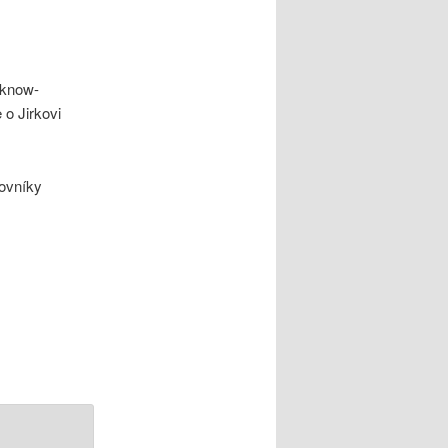
 know-
e o Jirkovi
ovníky