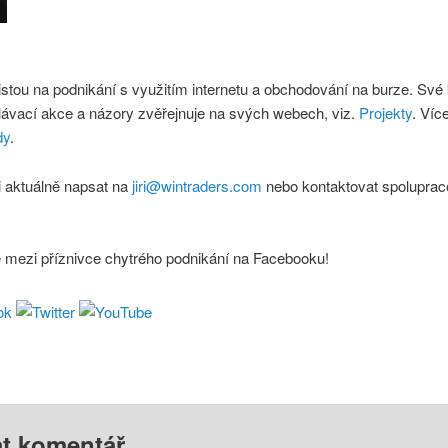
istou na podnikání s využitím internetu a obchodování na burze. Své
lávací akce a názory zvěřejnuje na svých webech, viz.
Projekty
. Víc
dy
.
 aktuálně napsat na
jiri@wintraders.com
nebo kontaktovat spoluprac
e mezi příznivce chytrého podnikání na Facebooku!
t komentář