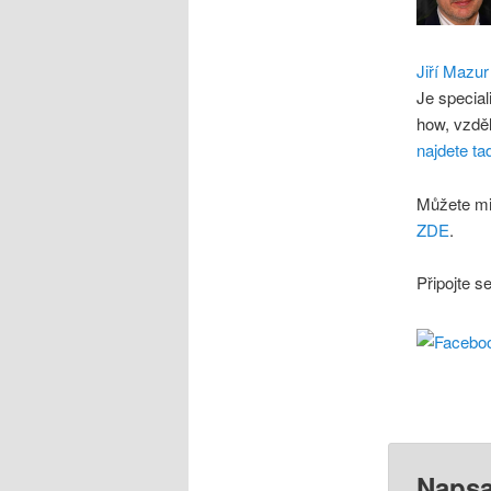
Jiří Mazur
Je special
how, vzdě
najdete ta
Můžete mi
ZDE
.
Připojte s
Napsa