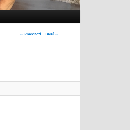
Navigace
← Předchozí
Další →
pro
obrázky