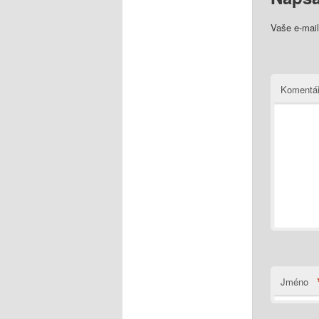
Vaše e-mai
Komentá
Jméno