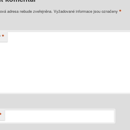
*
lová adresa nebude zveřejněna.
Vyžadované informace jsou označeny
*
ř
*