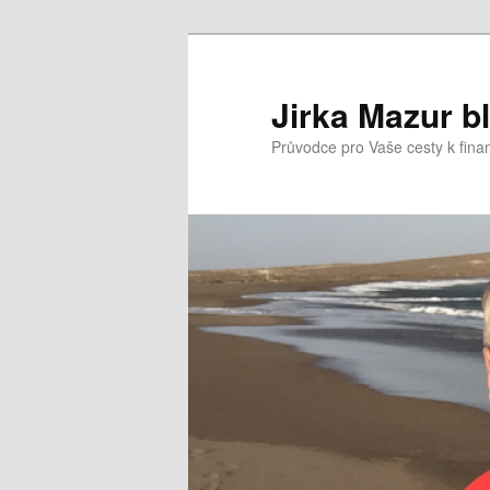
Přejít
k
hlavnímu
Jirka Mazur b
obsahu
Průvodce pro Vaše cesty k fina
webu