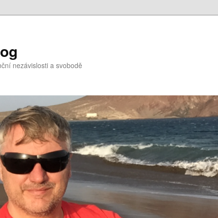
log
nční nezávislosti a svobodě