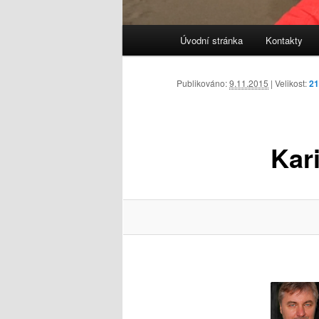
Hlavní
Úvodní stránka
Kontakty
navigační
menu
Publikováno:
9.11.2015
| Velikost:
21
Kar